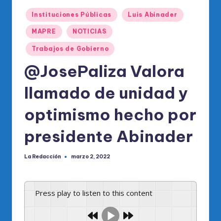
o
Publicado
di
Instituciones Públicas
Luis Abinader
en
c
MAPRE
NOTICIAS
o
Trabajos de Gobierno
O
@JosePaliza Valora
fi
llamado de unidad y
ci
optimismo hecho por
al
d
presidente Abinader
el
La Redacción
marzo 2, 2022
Publicado
P
por
R
Press play to listen to this content
M