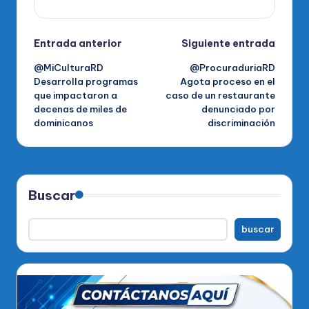
Navegación
Entrada anterior
Siguiente entrada
@MiCulturaRD
@ProcuraduriaRD
de
Desarrolla programas
Agota proceso en el
que impactaron a
caso de un restaurante
entradas
decenas de miles de
denunciado por
dominicanos
discriminación
Buscar
buscar