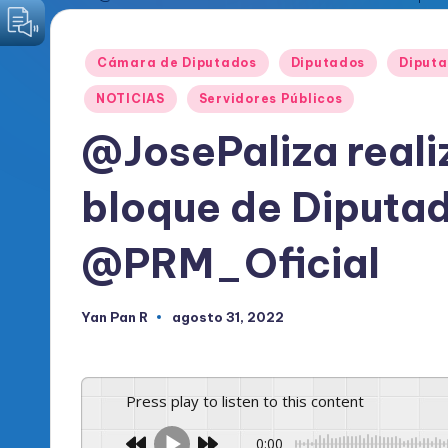
o
Publicado
Cámara de Diputados
Diputados
Diput
d
en
NOTICIAS
Servidores Públicos
i
@JosePaliza reali
c
bloque de Diputad
o
O
@PRM_Oficial
fi
Yan Pan R
agosto 31, 2022
c
Publicado
por
i
Press play to listen to this content
a
0:00