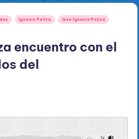
ados
Ignacio Paliza
Jose Ignacio Paliza
za encuentro con el
os del
-:--
1x