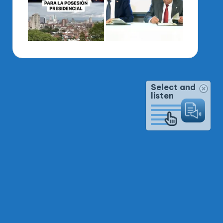
Select and
listen