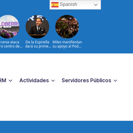
Spanish
rania ataca
De la Espriella
Miles manifiestan
ro centro de
dará su primer
su apoyo al Poder
ldberries, el
discurso ante
Judicial en Costa
mazon ruso
militares
Rica
RM
Actividades
Servidores Públicos