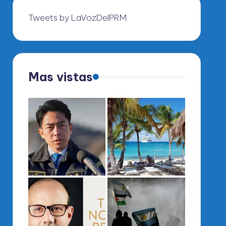
Tweets by LaVozDelPRM
Mas vistas