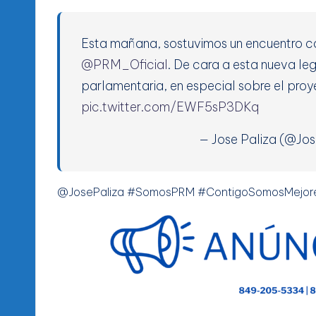
Esta mañana, sostuvimos un encuentro c
@PRM_Oficial
. De cara a esta nueva l
parlamentaria, en especial sobre el proy
pic.twitter.com/EWF5sP3DKq
— Jose Paliza (@Jos
@JosePaliza #SomosPRM #ContigoSomosMejo