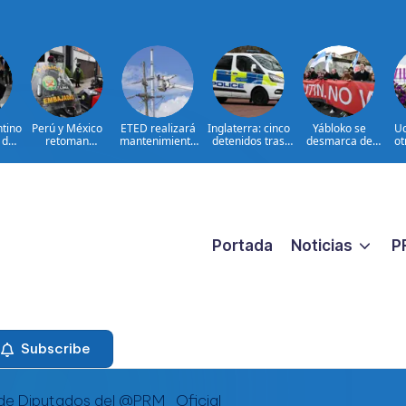
tino
Perú y México
ETED realizará
Inglaterra: cinco
Yábloko se
Uc
 de
retoman
mantenimiento
detenidos tras
desmarca de
ot
d
relaciones con
correctivo en
violencia contra
apoyo de
Wi
salvoconducto a
línea de
migrantes
oposición rusa en
A
Chávez
transmisión de la
el exilio
región Sur
Portada
Noticias
P
Subscribe