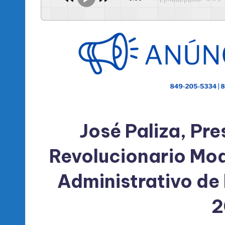
l
d
e
l
P
R
José Paliza, Pre
M
Revolucionario Mod
Administrativo de
2