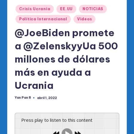
o
Publicado
di
Crisis Ucrania
EE.UU
NOTICIAS
en
c
Política Internacional
Videos
o
@JoeBiden promete
O
a @ZelenskyyUa 500
fi
millones de dólares
ci
al
más en ayuda a
d
Ucrania
el
P
Yan Pan R
abril 1, 2022
Publicado
por
R
M
Press play to listen to this content