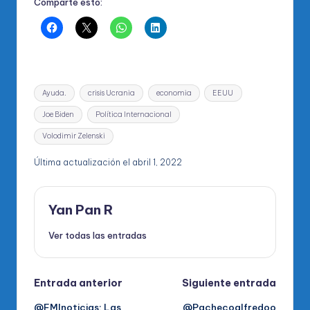
Comparte esto:
Etiquetas:
Ayuda.
crisis Ucrania
economia
EEUU
Joe Biden
Política Internacional
Volodimir Zelenski
Última actualización el abril 1, 2022
Yan Pan R
Ver todas las entradas
Navegación
Entrada anterior
Siguiente entrada
@FMInoticias: Las
@Pachecoalfredoo