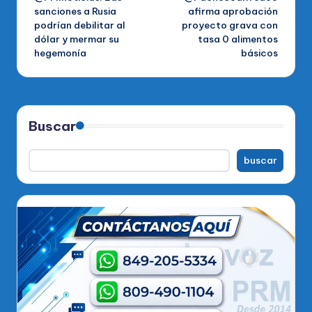
de
sanciones a Rusia
afirma aprobación
podrían debilitar al
proyecto grava con
entradas
dólar y mermar su
tasa 0 alimentos
hegemonía
básicos
Buscar
buscar