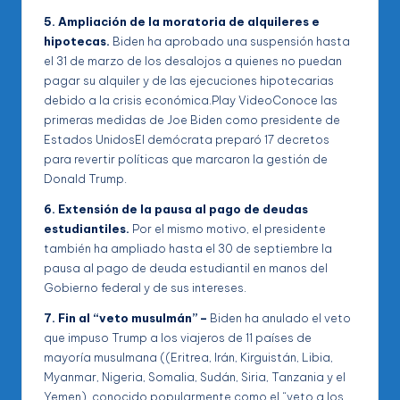
5. Ampliación de la moratoria de alquileres e
hipotecas.
Biden ha aprobado una suspensión hasta
el 31 de marzo de los desalojos a quienes no puedan
pagar su alquiler y de las ejecuciones hipotecarias
debido a la crisis económica.Play VideoConoce las
primeras medidas de Joe Biden como presidente de
Estados UnidosEl demócrata preparó 17 decretos
para revertir políticas que marcaron la gestión de
Donald Trump.
6. Extensión de la pausa al pago de deudas
estudiantiles.
Por el mismo motivo, el presidente
también ha ampliado hasta el 30 de septiembre la
pausa al pago de deuda estudiantil en manos del
Gobierno federal y de sus intereses.
7. Fin al “veto musulmán” –
Biden ha anulado el veto
que impuso Trump a los viajeros de 11 países de
mayoría musulmana ((Eritrea, Irán, Kirguistán, Libia,
Myanmar, Nigeria, Somalia, Sudán, Siria, Tanzania y el
Yemen), conocido popularmente como el “veto a los