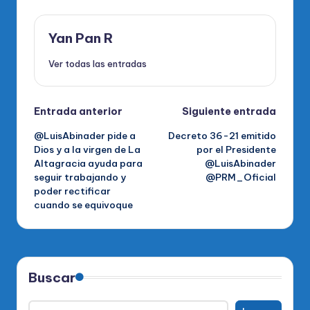
Yan Pan R
Ver todas las entradas
Navegación
Entrada anterior
Siguiente entrada
@LuisAbinader pide a
Decreto 36-21 emitido
de
Dios y a la virgen de La
por el Presidente
Altagracia ayuda para
@LuisAbinader
entradas
seguir trabajando y
@PRM_Oficial
poder rectificar
cuando se equivoque
Buscar