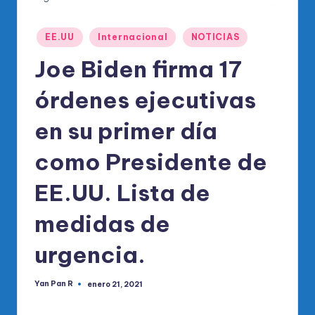
o
di
Publicado
EE.UU
Internacional
NOTICIAS
c
en
Joe Biden firma 17
o
O
órdenes ejecutivas
fi
en su primer día
ci
como Presidente de
al
d
EE.UU. Lista de
el
medidas de
P
urgencia.
R
M
Yan Pan R
enero 21, 2021
Publicado
por