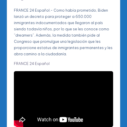
FRANCE 24 Español.- Como había prometido, Biden
lanzó un decreto para proteger a 650.000
inmigrantes indocumentados que llegaron al país
siendo todavía niños, por lo que se les conoce como
“dreamers”. Además, la medida también pide al
Congreso que promulgue una legislación que les
proporcione estatus de inmigrantes permanentes y les
abra camino a la ciudadanía.
FRANCE 24 Español