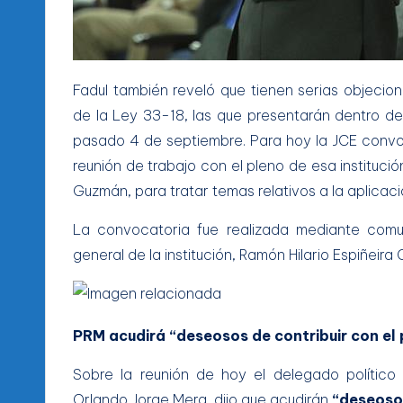
Fadul también reveló que tienen serias objecio
de la Ley 33-18, las que presentarán dentro de
pasado 4 de septiembre. Para hoy la JCE convo
reunión de trabajo con el pleno de esa instituc
Guzmán, para tratar temas relativos a la aplicac
La convocatoria fue realizada mediante comun
general de la institución, Ramón Hilario Espiñeira 
PRM acudirá
“deseosos de contribuir con el
Sobre la reunión de hoy el delegado político
Orlando Jorge Mera, dijo que acudirán
“deseosos