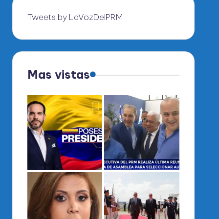
Tweets by LaVozDelPRM
Mas vistas