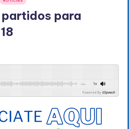
NOTICIAS
 partidos para
-18
-:--
1x
Powered By
GSpeech