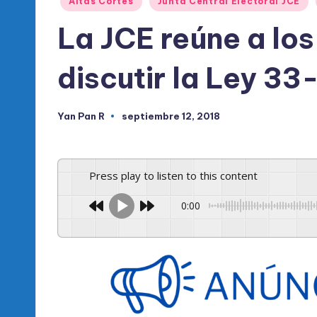
l
Altas Cortes
Junta Central Electoral JCE
en
La JCE reúne a los
d
e
discutir la Ley 33
l
Yan Pan R
septiembre 12, 2018
P
Publicado
por
R
Press play to listen to this content
M
0:00