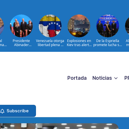
al
Presidente
Venezuela otorga
Explosiones en
De la Espriella
A
ima
Abinader
libertad plena a
Kiev tras alerta
promete lucha sin
m
concluye agenda
jueza María
por misiles
tregua al
ia
en Colombia y
Lourdes Afiuni
balísticos
narcoterrorismo
ata
sale hacia la
ara
República
ar
Dominicana tras
es
toma de posesión
de Abelardo de la
Espriella
Portada
Noticias
P
Subscribe