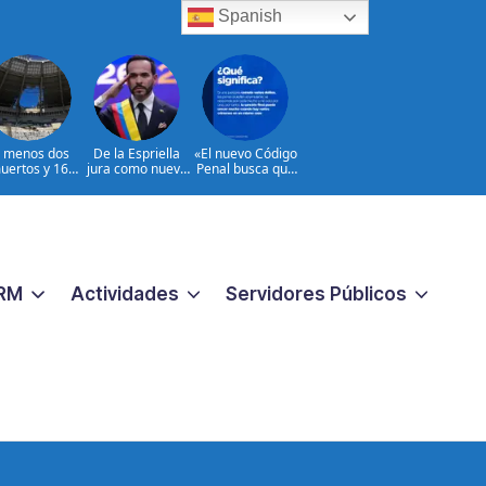
Spanish
l menos dos
De la Espriella
«El nuevo Código
uertos y 16
jura como nuevo
Penal busca que
heridos en
presidente de
los crímenes
ques rusos a
Colombia
extremos no
Ucrania
reciban una
respuesta
pequeña
«|@dpprdo
RM
Actividades
Servidores Públicos