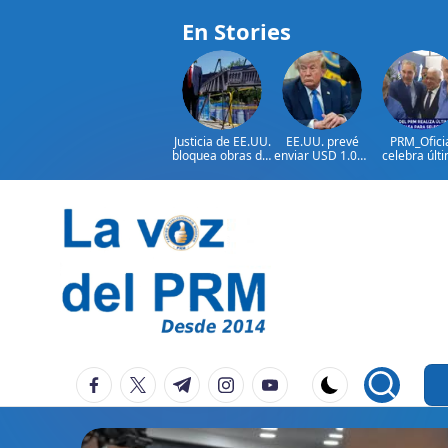
En Stories
Justicia de EE.UU.
EE.UU. prevé
PRM_Ofici
bloquea obras del
enviar USD 1.000
celebra últ
salón de baile de
millones en
reunión
Trump
ayuda a Colombia
preparator
antes de
asamblea p
seleccion
Saltar
autoridad
al
contenido
P
La
facebook.com
twitter.com
t.me
instagram.com
youtube.com
Voz
e
Del
ri
PRM