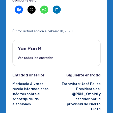
Comparte esto:
Última actualización el febrero 18, 2020
Yan Pan R
Ver todas las entradas
Navegación
Entrada anterior
Siguiente entrada
Mariasela Álvarez
Entrevista: José Paliza
de
revela informaciones
Presidente del
inéditas sobre el
@PRM_Oficial y
entradas
sabotaje de las
senador por la
elecciones
provincia de Puerto
Plata