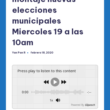
elecciones
municipales
Miercoles 19 a las
10am
Yan Pan R
febrero 18, 2020
Publicado
por
Press play to listen to this content
0:00
-:--
1x
Powered By
GSpeech