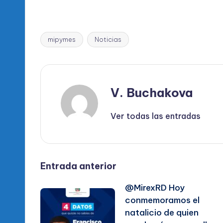
mipymes
Noticias
Etiquetas:
V. Buchakova
Ver todas las entradas
Navegación
Entrada anterior
@MirexRD Hoy
de
conmemoramos el
natalicio de quien
entradas