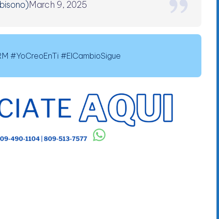
obisono)
March 9, 2025
 #YoCreoEnTi #ElCambioSigue