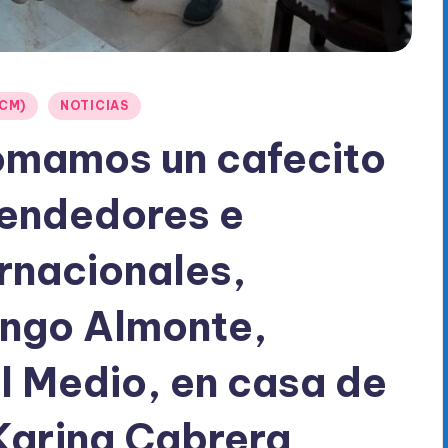
ICM)
NOTICIAS
omamos un cafecito
endedores e
ernacionales,
ingo Almonte,
l Medio, en casa de
Karina Cabrera