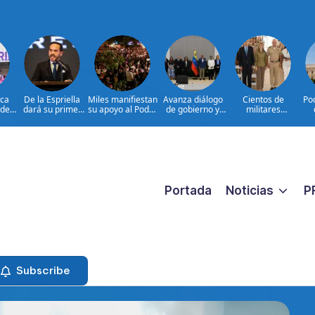
aca
De la Espriella
Miles manifiestan
Avanza diálogo
Cientos de
Po
 de
dará su primer
su apoyo al Poder
de gobierno y
militares
 el
discurso ante
Judicial en Costa
grupo de
participan en
ex
so
militares
Rica
oposición en
consulta nacional
dos
Venezuela
para fortalecer la
re
prevención de la
Es
violencia contra
por 
las mujeres
lav
Portada
Noticias
P
Subscribe