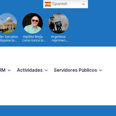
Spanish
der Ejecutivo
Hipólito Mejía
Argentina:
dispone la
como nunca lo
reprimen
tradición de
hemos visto: el
protesta contra
 dominicanos
padre detrás del
proyecto sobre
queridos por
presidente|
propiedad
tados Unidos
ENTREVISTA
narcotráfico y
ado de activos
RM
Actividades
Servidores Públicos