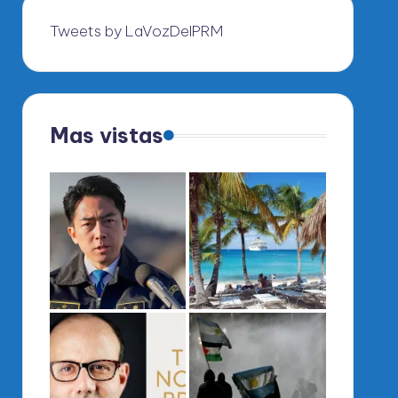
Tweets by LaVozDelPRM
Mas vistas