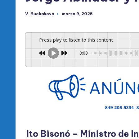
V. Buchakova
marzo 9, 2025
Publicado
por
Press play to listen to this content
0:00
Ito Bisonó – Ministro de 