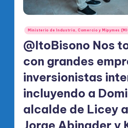
l
d
e
Publicado
Ministerio de Industria, Comercio y Mipymes (M
l
en
@ItoBisono Nos t
P
con grandes empr
R
M
inversionistas int
incluyendo a Dom
alcalde de Licey a
Jorge Abinader y 