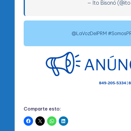
— Ito Bisonó (@it
@LaVozDelPRM #SomosPRM
Comparte esto: