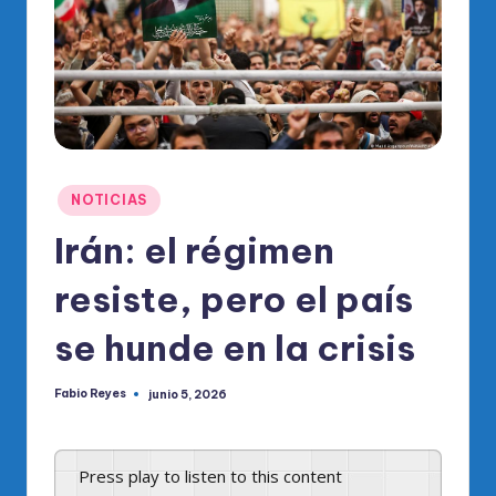
o
di
c
o
O
fi
Publicado
NOTICIAS
ci
en
Irán: el régimen
al
resiste, pero el país
d
el
se hunde en la crisis
P
Fabio Reyes
junio 5, 2026
R
Publicado
por
M
Press play to listen to this content