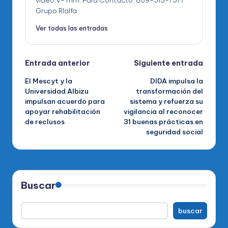
Grupo RIalfa
Ver todas las entradas
Navegación
Entrada anterior
Siguiente entrada
El Mescyt y la
DIDA impulsa la
de
Universidad Albizu
transformación del
impulsan acuerdo para
sistema y refuerza su
entradas
apoyar rehabilitación
vigilancia al reconocer
de reclusos
31 buenas prácticas en
seguridad social
Buscar
buscar