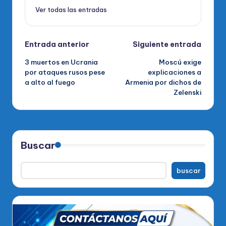
Ver todas las entradas
Navegación
Entrada anterior
Siguiente entrada
3 muertos en Ucrania
Moscú exige
de
por ataques rusos pese
explicaciones a
a alto al fuego
Armenia por dichos de
entradas
Zelenski
Buscar
buscar