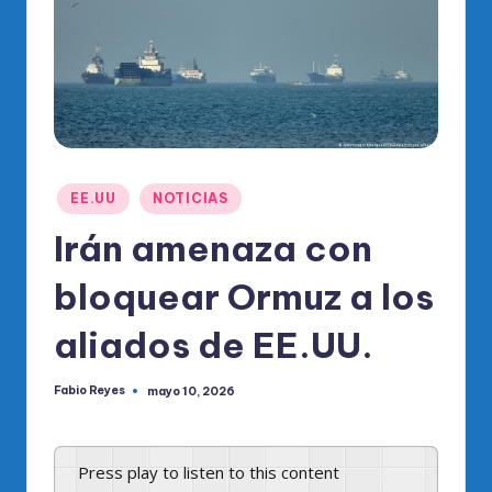
o
di
c
o
O
fi
Publicado
EE.UU
NOTICIAS
ci
en
Irán amenaza con
al
bloquear Ormuz a los
d
el
aliados de EE.UU.
P
Fabio Reyes
mayo 10, 2026
R
Publicado
por
M
Press play to listen to this content