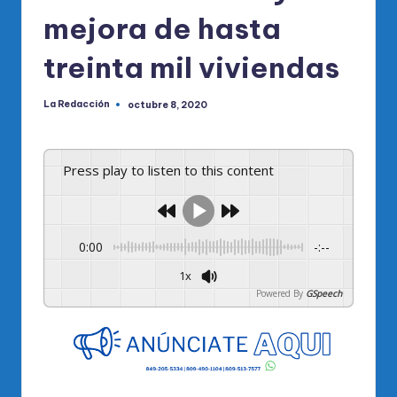
mejora de hasta
treinta mil viviendas
La Redacción
octubre 8, 2020
Publicado
por
Press play to listen to this content
0:00
-:--
1x
Powered By
GSpeech