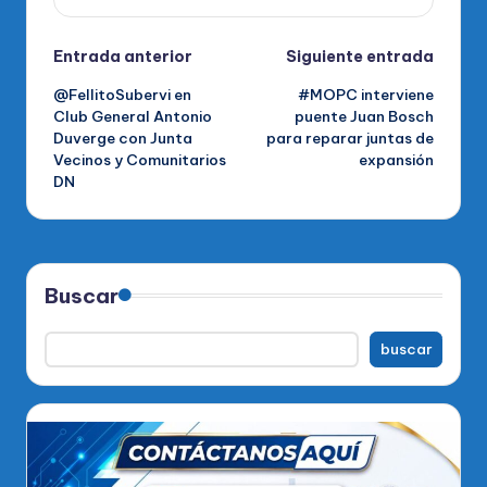
Navegación
Entrada anterior
Siguiente entrada
@FellitoSubervi en
#MOPC interviene
de
Club General Antonio
puente Juan Bosch
Duverge con Junta
para reparar juntas de
entradas
Vecinos y Comunitarios
expansión
DN
Buscar
buscar