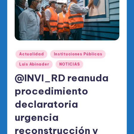
o
di
c
o
O
fi
Publicado
Actualidad
Instituciones Públicas
ci
en
Luis Abinader
NOTICIAS
al
@INVI_RD reanuda
d
el
procedimiento
P
declaratoria
R
urgencia
M
reconstrucción y