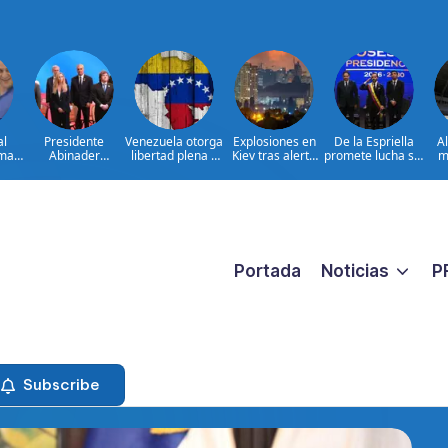
al
Presidente
Venezuela otorga
Explosiones en
De la Espriella
A
ima
Abinader
libertad plena a
Kiev tras alerta
promete lucha sin
m
concluye agenda
jueza María
por misiles
tregua al
ia
en Colombia y
Lourdes Afiuni
balísticos
narcoterrorismo
ata
sale hacia la
ara
República
ar
Dominicana tras
es
toma de posesión
de Abelardo de la
Espriella
Portada
Noticias
P
Subscribe