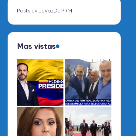
Posts by LaVozDelPRM
Mas vistas