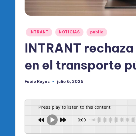
l
d
e
Publicado
INTRANT
NOTICIAS
public
l
en
INTRANT rechaza 
P
en el transporte p
R
M
Fabio Reyes
julio 6, 2026
Publicado
por
Press play to listen to this content
0:00