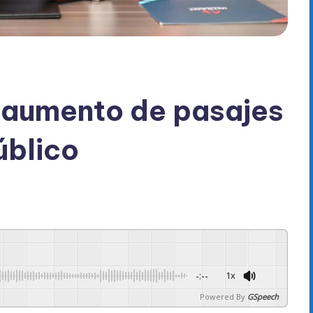
aumento de pasajes
úblico
-:--
1x
Powered By
GSpeech