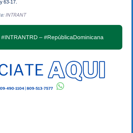
ey 63-17.
te:
INTRANT
 – #INTRANTRD – #RepúblicaDominicana