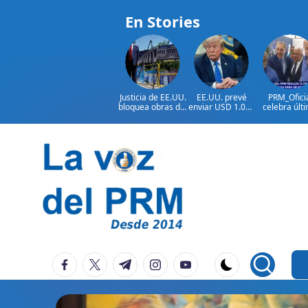
En Stories
Justicia de EE.UU.
EE.UU. prevé
PRM_Ofici
bloquea obras del
enviar USD 1.000
celebra últ
salón de baile de
millones en
reunión
Trump
ayuda a Colombia
preparator
antes de
asamblea p
seleccion
Saltar
autoridad
al
contenido
P
La
facebook.com
twitter.com
t.me
instagram.com
youtube.com
Voz
e
Del
ri
PRM