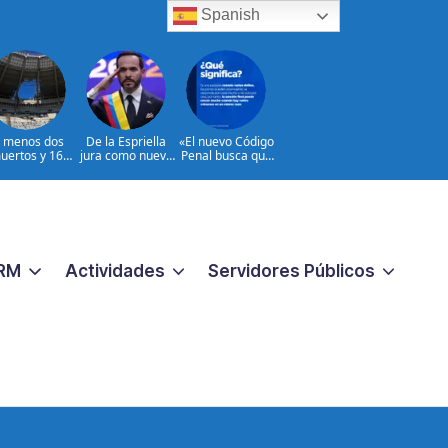
Spanish
l menos dos
De la Espriella
«El nuevo Código
uertos y 16
jura como nuevo
Penal busca que
heridos en
presidente de
los crímenes
ques rusos a
Colombia
extremos no
Ucrania
reciban una
respuesta
pequeña
«|@dpprdo
RM
Actividades
Servidores Públicos