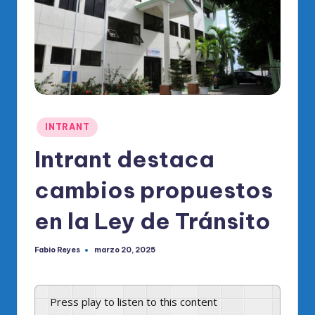
o
di
c
o
O
fi
Publicado
INTRANT
ci
en
Intrant destaca
al
cambios propuestos
d
el
en la Ley de Tránsito
P
Fabio Reyes
marzo 20, 2025
R
Publicado
por
M
Press play to listen to this content