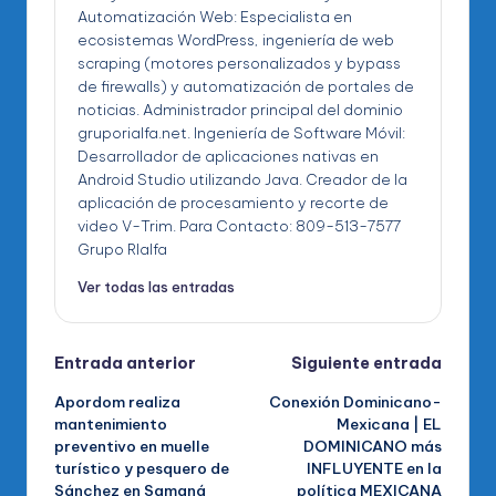
Automatización Web: Especialista en
ecosistemas WordPress, ingeniería de web
scraping (motores personalizados y bypass
de firewalls) y automatización de portales de
noticias. Administrador principal del dominio
gruporialfa.net. Ingeniería de Software Móvil:
Desarrollador de aplicaciones nativas en
Android Studio utilizando Java. Creador de la
aplicación de procesamiento y recorte de
video V-Trim. Para Contacto: 809-513-7577
Grupo RIalfa
Ver todas las entradas
Navegación
Entrada anterior
Siguiente entrada
Apordom realiza
Conexión Dominicano-
de
mantenimiento
Mexicana | EL
preventivo en muelle
DOMINICANO más
entradas
turístico y pesquero de
INFLUYENTE en la
Sánchez en Samaná
política MEXICANA