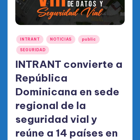
o
di
c
o
Publicado
INTRANT
NOTICIAS
public
O
en
fi
SEGURIDAD
ci
INTRANT convierte a
al
República
d
Dominicana en sede
el
P
regional de la
R
seguridad vial y
M
reúne a 14 países en