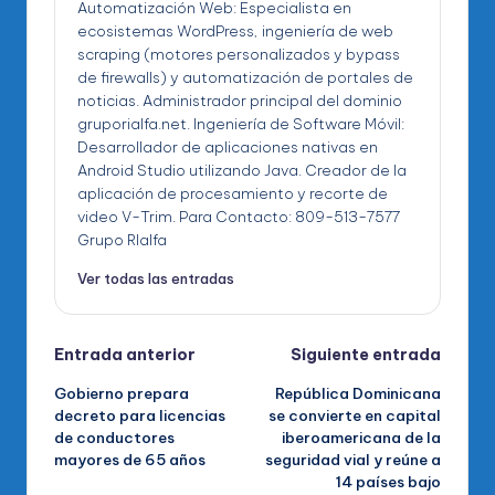
Automatización Web: Especialista en
ecosistemas WordPress, ingeniería de web
scraping (motores personalizados y bypass
de firewalls) y automatización de portales de
noticias. Administrador principal del dominio
gruporialfa.net. Ingeniería de Software Móvil:
Desarrollador de aplicaciones nativas en
Android Studio utilizando Java. Creador de la
aplicación de procesamiento y recorte de
video V-Trim. Para Contacto: 809-513-7577
Grupo RIalfa
Ver todas las entradas
Navegación
Entrada anterior
Siguiente entrada
Gobierno prepara
República Dominicana
de
decreto para licencias
se convierte en capital
de conductores
iberoamericana de la
entradas
mayores de 65 años
seguridad vial y reúne a
14 países bajo