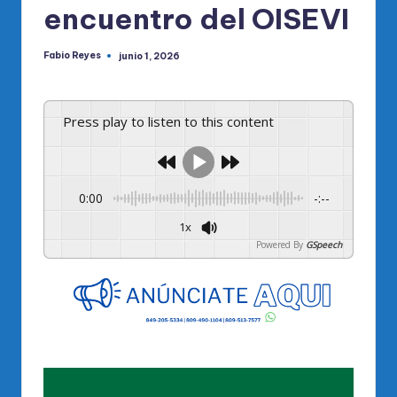
encuentro del OISEVI
Fabio Reyes
junio 1, 2026
Publicado
por
Press play to listen to this content
0:00
-:--
1x
Powered By
GSpeech