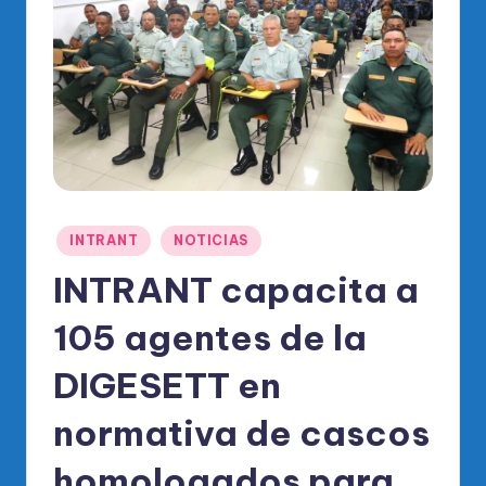
o
di
c
o
O
fi
ci
Publicado
INTRANT
NOTICIAS
al
en
INTRANT capacita a
d
el
105 agentes de la
P
DIGESETT en
R
normativa de cascos
M
homologados para