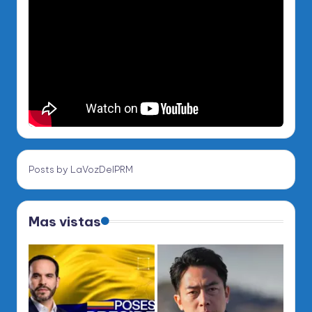
Posts by LaVozDelPRM
Mas vistas