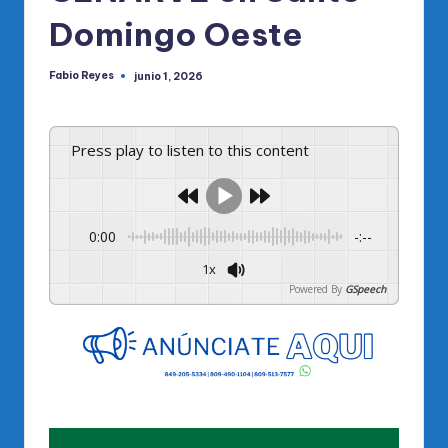
Domingo Oeste
Fabio Reyes
junio 1, 2026
Publicado
por
Press play to listen to this content
0:00
-:--
1x
Powered By
GSpeech