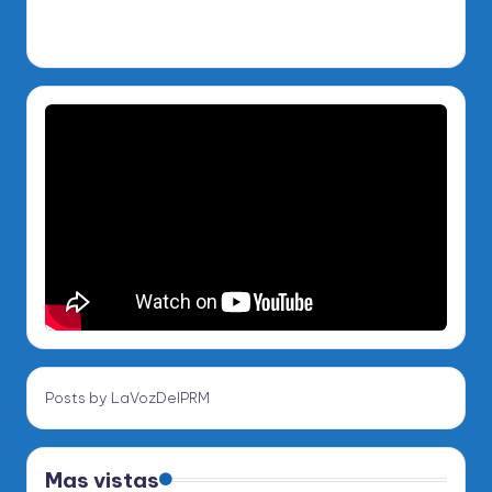
Posts by LaVozDelPRM
Mas vistas