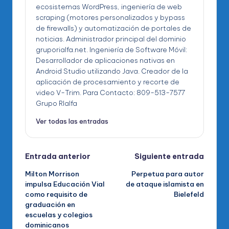
ecosistemas WordPress, ingeniería de web
scraping (motores personalizados y bypass
de firewalls) y automatización de portales de
noticias. Administrador principal del dominio
gruporialfa.net. Ingeniería de Software Móvil:
Desarrollador de aplicaciones nativas en
Android Studio utilizando Java. Creador de la
aplicación de procesamiento y recorte de
video V-Trim. Para Contacto: 809-513-7577
Grupo RIalfa
Ver todas las entradas
Navegación
Entrada anterior
Siguiente entrada
Milton Morrison
Perpetua para autor
de
impulsa Educación Vial
de ataque islamista en
como requisito de
Bielefeld
entradas
graduación en
escuelas y colegios
dominicanos