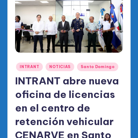
o
di
c
o
O
fi
ci
Publicado
INTRANT
NOTICIAS
Santo Domingo
al
en
INTRANT abre nueva
d
el
oficina de licencias
P
en el centro de
R
retención vehicular
M
CENARVE en Santo