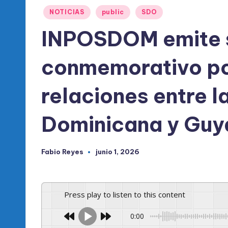
l
Publicado
NOTICIAS
public
SDO
d
en
INPOSDOM emite 
e
conmemorativo po
l
P
relaciones entre l
R
Dominicana y Guy
M
Fabio Reyes
junio 1, 2026
Publicado
por
Press play to listen to this content
0:00