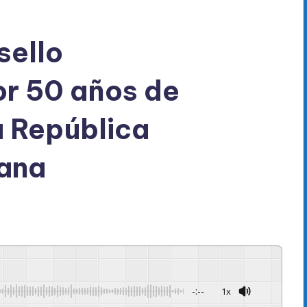
sello
r 50 años de
a República
ana
-:--
1x