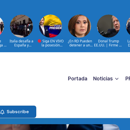
e
Italia desafía a
Siga EN VIVO
¿En RD Pueden
Donal Trump
L
ga a
España y
la posesión
detener a un
EE.UU. | Firme en
D
mantiene
presidencial de
familiar porque
cancelación TPS
que
n la
suspensión
Abelardo de la
están buscando a
ante inmigración
pri
 de
Schengen
Espriella en la
un prófugo?
ilegal
en 
ciudad de Cali,
@RosalbaRamos_
Regi
 de
COLOMBIA
Fiscal General DN
a
|@LuisAbinader
le responde
entre invitados de
honor
Portada
Noticias
P
Subscribe