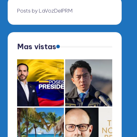
Posts by LaVozDelPRM
Mas vistas