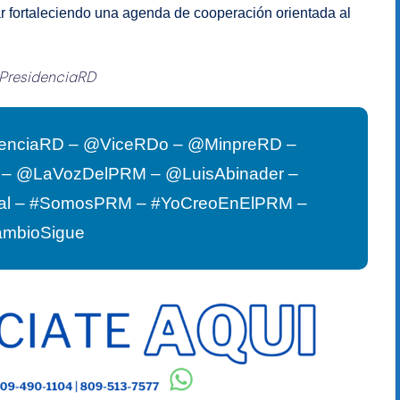
r fortaleciendo una agenda de cooperación orientada al
PresidenciaRD
enciaRD – @ViceRDo – @MinpreRD –
G – @LaVozDelPRM – @LuisAbinader –
al – #SomosPRM – #YoCreoEnElPRM –
ambioSigue