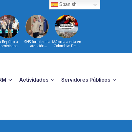
Spanish
a República
SNS fortalece la
Máxima alerta en
ominicana
atención
Colombia: De la
da entre los
materno-infantil y
Espriella está en
meros lugares
neonatal con
Cali con un
la Conectatón
nuevas
histórico
onal de Salud
estrategias y
operativo de
Digital
avances en la Red
seguridad ante
Pública de Salud
Toma de
posesión
RM
Actividades
Servidores Públicos