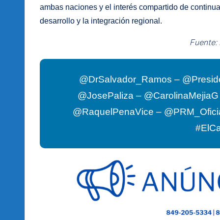
ambas naciones y el interés compartido de continua
desarrollo y la integración regional.
Fuente:
@DrSalvador_Ramos – @Presid
@JosePaliza – @CarolinaMejia
@RaquelPenaVice – @PRM_Ofici
#ElC