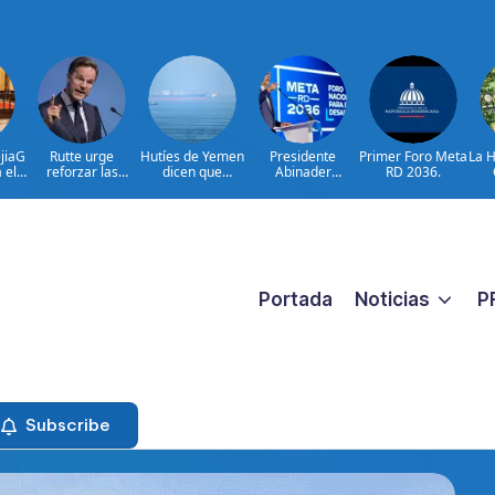
jiaG
Rutte urge
Hutíes de Yemen
Presidente
Primer Foro Meta
La H
 el
reforzar las
dicen que
Abinader
RD 2036.
ario
defensas aéreas
atacaron dos
participa en
ave
ucranianas
petroleros
primer Foro Meta
la
sauditas
RD 2036 con
miras a impulsar
d
el crecimiento
económico
Portada
Noticias
P
Subscribe