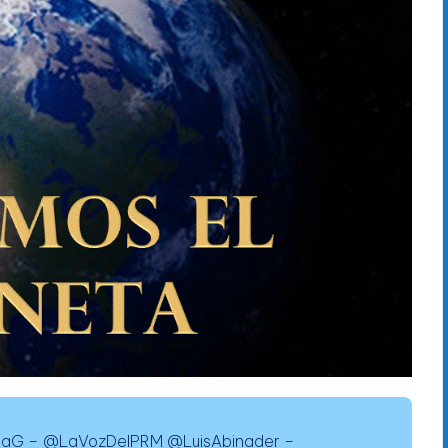
iaG – @LaVozDelPRM @LuisAbinader –