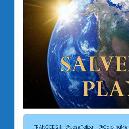
FRANCCE 24 -@JosePaliza – @CarolinaMej