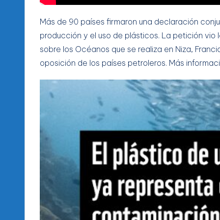
Más de 90 países firmaron una declaración conjun
producción y el uso de plásticos. La petición vio
sobre los Océanos que se realiza en Niza, Franci
oposición de los países petroleros. Más informaci