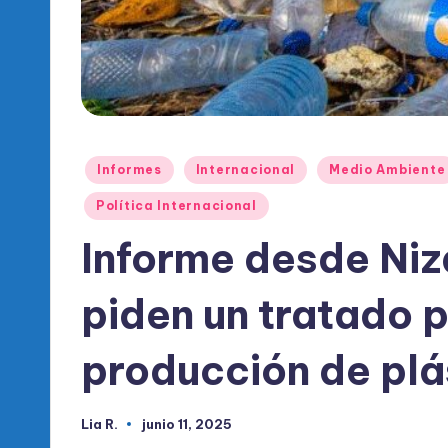
l
d
e
l
P
Publicado
Informes
Internacional
Medio Ambiente
en
Política Internacional
R
Informe desde Niz
M
piden un tratado p
producción de plá
Lia R.
junio 11, 2025
Publicado
por