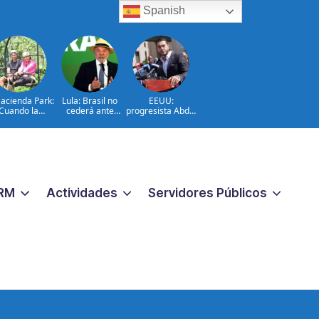
Spanish
acienda Park:
Lula: Brasil no
EEUU:
Cuando la
cederá ante
progresista Abdul
ntura cuenta
injerencias
El-Sayed gana
 historia del
extranjeras
primarias en
campo
Míchigan
ominicano
RM
Actividades
Servidores Públicos