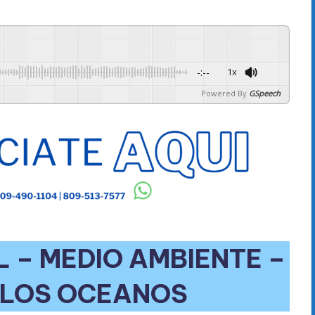
-:--
1x
Powered By
GSpeech
– MEDIO AMBIENTE –
 LOS OCEANOS