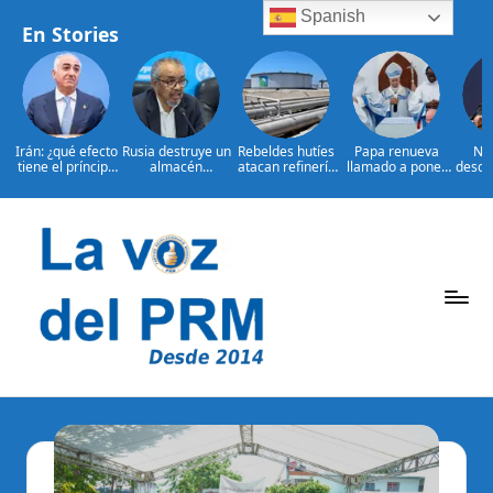
Spanish
En Stories
Irán: ¿qué efecto
Rusia destruye un
Rebeldes hutíes
Papa renueva
Ne
tiene el príncipe
almacén
atacan refinería
llamado a poner
desca
heredero Reza
humanitario de la
saudita y puerto
fin a la invasión
EEUU 
Pahlavi?
OMS en Ucrania
en Yemen
de Ucrania
apo
H
Saltar
al
contenido
P
La
Voz
e
Del
ri
PRM