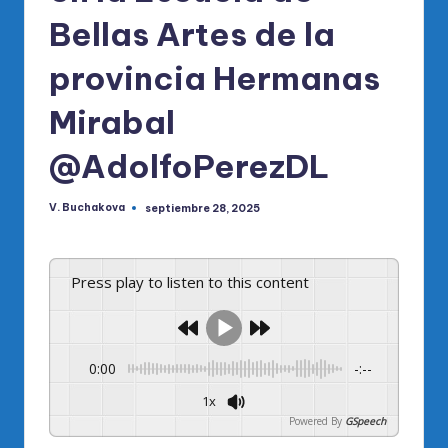
Bellas Artes de la
provincia Hermanas
Mirabal
@AdolfoPerezDL
V. Buchakova
septiembre 28, 2025
Publicado
por
Press play to listen to this content
0:00
-:--
1x
Powered By
GSpeech