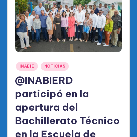
o
di
c
o
O
fi
ci
Publicado
INABIE
NOTICIAS
al
en
@INABIERD
d
el
participó en la
P
apertura del
R
Bachillerato Técnico
M
en la Escuela de