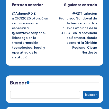
Navegación
Entrada anterior
Siguiente entrada
@AduanaRD El
@RDTitulacion
de
#CICI2025 otorgó un
Francisco Sandoval da
reconocimiento
la bienvenida a las
entradas
especial a
nuevas oficinas de la
@sanzlovatonpor su
UTECT en la provincia
liderazgo en la
de Samaná, donde
transformación
operará la División
tecnológica, legal y
Regional Cibao
operativa de la
Nordeste
institución
Buscar
buscar