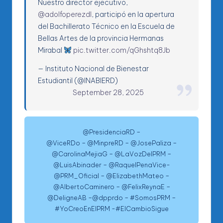
Nuestro director ejecutivo,
@adolfoperezdl
, participó en la apertura
del Bachillerato Técnico en la Escuela de
Bellas Artes de la provincia Hermanas
Mirabal
pic.twitter.com/qGhshtq8Jb
— Instituto Nacional de Bienestar
Estudiantil (@INABIERD)
September 28, 2025
@PresidenciaRD –
@ViceRDo – @MinpreRD – @JosePaliza –
@CarolinaMejiaG – @LaVozDelPRM –
@LuisAbinader – @RaquelPenaVice-
@PRM_Oficial – @ElizabethMateo –
@AlbertoCaminero – @FelixReynaE –
@DeligneAB –@dpprdo – #SomosPRM –
#YoCreoEnElPRM -#ElCambioSigue