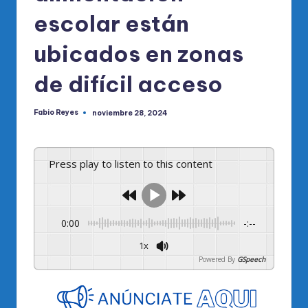
escolar están
ubicados en zonas
de difícil acceso
Fabio Reyes
noviembre 28, 2024
Publicado
por
Press play to listen to this content
0:00
-:--
1x
Powered By
GSpeech