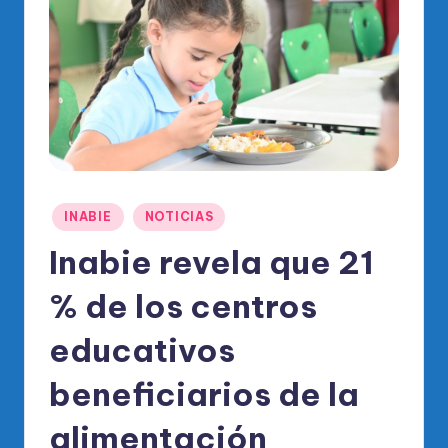
o
di
c
o
O
fi
ci
Publicado
INABIE
NOTICIAS
al
en
Inabie revela que 21
d
el
% de los centros
P
educativos
R
beneficiarios de la
M
alimentación