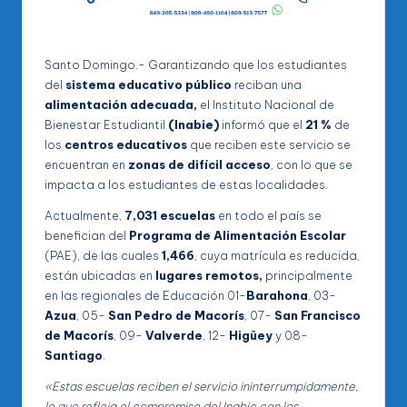
Santo Domingo.- Garantizando que los estudiantes
del
sistema educativo público
reciban una
alimentación adecuada,
el Instituto Nacional de
Bienestar Estudiantil
(Inabie)
informó que el
21 %
de
los
centros educativos
que reciben este servicio se
encuentran en
zonas de difícil acceso
, con lo que se
impacta a los estudiantes de estas localidades.
Actualmente,
7,031 escuelas
en todo el país se
benefician del
Programa de Alimentación Escolar
(PAE), de las cuales
1,466
, cuya matrícula es reducida,
están ubicadas en
lugares remotos,
principalmente
en las regionales de Educación 01-
Barahona
, 03-
Azua
, 05-
San Pedro de Macorís
, 07-
San Francisco
de Macorís
, 09-
Valverde
, 12-
Higüey
y 08-
Santiago
.
«Estas escuelas reciben el servicio ininterrumpidamente,
lo que refleja el compromiso del Inabie con los