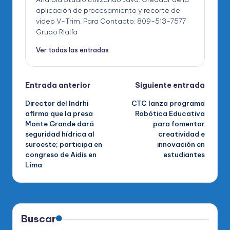
aplicación de procesamiento y recorte de
video V-Trim. Para Contacto: 809-513-7577
Grupo RIalfa
Ver todas las entradas
Navegación
Entrada anterior
Siguiente entrada
Director del Indrhi
CTC lanza programa
de
afirma que la presa
Robótica Educativa
Monte Grande dará
para fomentar
entradas
seguridad hídrica al
creatividad e
suroeste; participa en
innovación en
congreso de Aidis en
estudiantes
Lima
Buscar