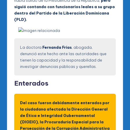
había salido de la Presidencia de la República,
pero
siguió contando con funcionarios leales a su grupo
dentro del Partido de la Liberación Dominicana
(PLD).
La doctora
Fernanda Frías
, abogada,
denunció este hecho ante las autoridades que
tienen la capacidad y la responsabilidad de
investigar denuncias públicas y querellas.
Enterados
Del caso fueron debidamente enterados por
la ciudadana afectada la Dirección General
de Ética e Integridad Gubernamental
(DIGEIG), la Procuraduría Especial para la
Persecución de la Corrupción Administrativa