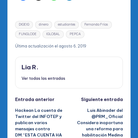
Etiquetas:
DIGEIG
dinero
estudiantes
Fernanda Frías
FUNGLODE
IGLOBAL
PEPCA
Última actualización el agosto 6, 2019
Lia R.
Ver todas las entradas
Navegación
Entrada anterior
Siguiente entrada
Hackean La cuenta de
Luis Abinader del
de
Twitter del INFOTEP y
@PRM_Oficial
publican varios
Considera inoportuna
entradas
mensajes contra
una reforma para
DM.“ESTA CUENTA HA
habilitación Medina