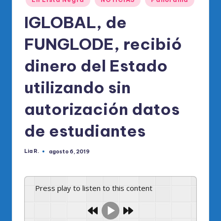
IGLOBAL, de
FUNGLODE, recibió
dinero del Estado
utilizando sin
autorización datos
de estudiantes
Lia R.
agosto 6, 2019
Publicado
por
Press play to listen to this content