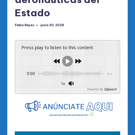
Estado
Fabio Reyes
junio 30, 2026
Publicado
por
Press play to listen to this content
0:00
-:--
1x
Powered By
GSpeech