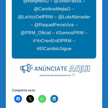
@MinpreRD – @JosePaliza –
@CarolinaMejiaG –
@LaVozDelPRM – @LuisAbinader
– @RaquelPenaVice –
@PRM_Oficial – #SomosPRM –
#YoCreoEnElPRM –
#ElCambioSigue
Comparte esto: