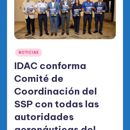
o
di
c
o
O
fi
Publicado
NOTICIAS
ci
en
IDAC conforma
al
Comité de
d
el
Coordinación del
P
SSP con todas las
R
autoridades
M
aeronáuticas del