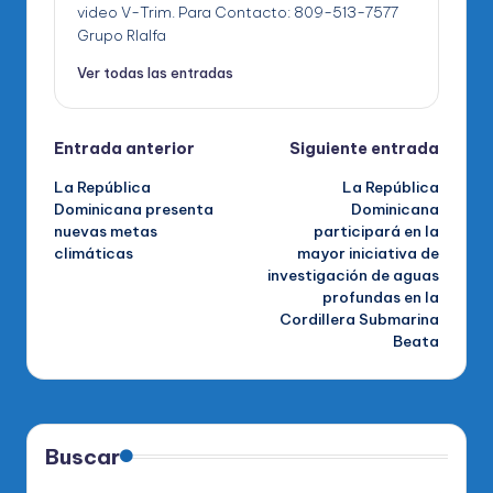
video V-Trim. Para Contacto: 809-513-7577
Grupo RIalfa
Ver todas las entradas
Navegación
Entrada anterior
Siguiente entrada
La República
La República
de
Dominicana presenta
Dominicana
nuevas metas
participará en la
entradas
climáticas
mayor iniciativa de
investigación de aguas
profundas en la
Cordillera Submarina
Beata
Buscar