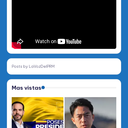
Posts by LaVozDelPRM
Mas vistas