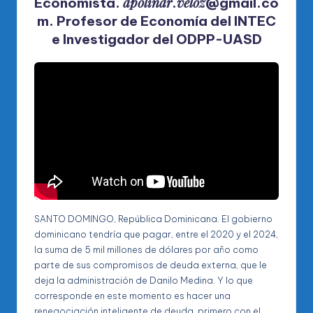
apolinar
veloz
Economista.
.
@gmail.co
m. Profesor de Economía del INTEC
e Investigador del ODPP-UASD
SANTO DOMINGO, República Dominicana. El gobierno
dominicano tendría que pagar, entre el 2020 y el 2024,
la suma de 5 mil millones de dólares por año como
parte de sus compromisos de deuda externa, que le
deja la administración de Danilo Medina. Y lo que
corresponde en este momento es hacer una
renegociación inteligente de deuda, primero con el