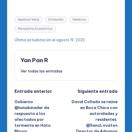
Etiquetas:
Apolinar Veloz
Entrevista
Herencia
Panorama Económico
Última actualización el agosto 19, 2020
Yan Pan R
Ver todas las entradas
Navegación
Entrada anterior
Siguiente entrada
Gobierno
David Collado se reúne
de
@luisabinader da
en Boca Chica con
respuesta a los
autoridades y
entradas
afectados por
residentes.
tormenta en Hato
@SanzLovaton
Mayor
Director de Aduanas