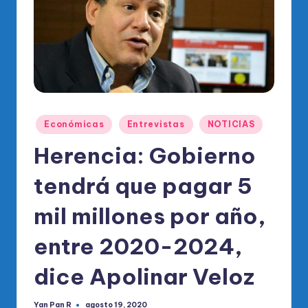
o
di
c
o
O
fi
Publicado
Económicas
Entrevistas
NOTICIAS
ci
en
Herencia: Gobierno
al
tendrá que pagar 5
d
el
mil millones por año,
P
entre 2020-2024,
R
dice Apolinar Veloz
M
Yan Pan R
agosto 19, 2020
Publicado