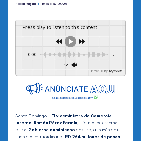
Fabio Reyes
mayo 10, 2024
Publicado
por
Press play to listen to this content
0:00
-:--
1x
Powered By
GSpeech
Santo Domingo.-
El viceministro de Comercio
Interno, Ramón Pérez Fermín
, informó este viernes
que el
Gobierno dominicano
destina, a través de un
subsidio extraordinario,
RD 264 millones de pesos
,