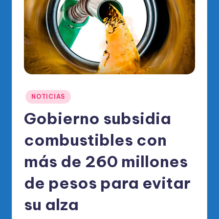
o
di
c
o
O
fi
Publicado
ci
NOTICIAS
en
al
Gobierno subsidia
d
combustibles con
el
más de 260 millones
P
R
de pesos para evitar
M
su alza