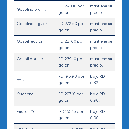
RD 290.10 por
mantiene su
Gasolina premium
galón
precio.
Gasolina regular
RD 272.50 por
mantiene su
galón
precio.
Gasoil regular
RD 221.60 por
mantiene su
galón
precio.
Gasoil óptimo
RD 239.10 por
mantiene su
galón
precio.
RD 196.99 por
baja RD
Avtur
galón
6.32.
Kerosene
RD 227.10 por
baja RD
galón
6.90.
Fuel oil #6
RD 163.15 por
baja RD
galón
6.96.
Fuel oil 1%S
RD 177.32 por
baja RD