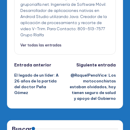
gruporialfa.net. Ingeniería de Software Móvil:
Desarrollador de aplicaciones nativas en
Android Studio utilizando Java. Creador de la
aplicación de procesamiento y recorte de
video V-Trim. Para Contacto: 809-513-7577
Grupo RIalfa
Ver todas las entradas
Navegación
Entrada anterior
Siguiente entrada
El legado de un líder: A
@RaquelPenaVice: Los
de
26 años de la partida
motoconchistas
del doctor Peña
estaban olvidados, hoy
entradas
Gómez
tienen seguro de salud
y apoyo del Gobierno
Buscar