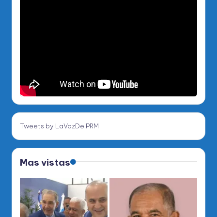
Tweets by LaVozDelPRM
Mas vistas