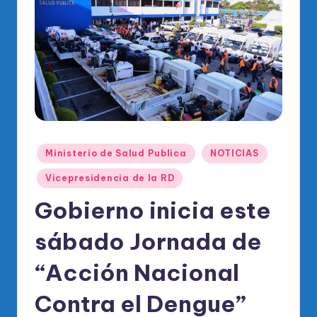
o
di
c
o
O
fi
ci
Publicado
Ministerio de Salud Publica
NOTICIAS
al
en
Vicepresidencia de la RD
d
Gobierno inicia este
el
P
sábado Jornada de
R
“Acción Nacional
M
Contra el Dengue”