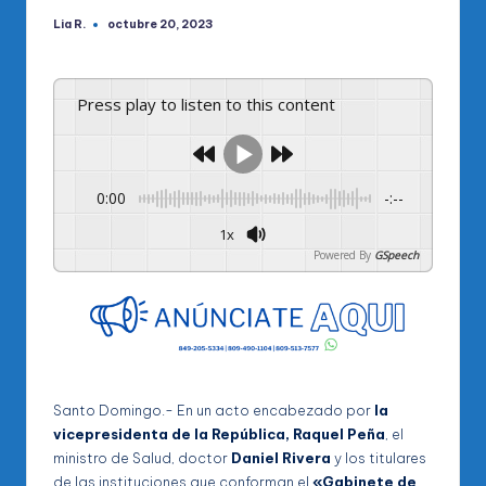
Lia R.
octubre 20, 2023
Publicado
por
Press play to listen to this content
0:00
-:--
1x
Powered By
GSpeech
Santo Domingo.- En un acto encabezado por
la
vicepresidenta de la República, Raquel Peña
, el
ministro de Salud, doctor
Daniel Rivera
y los titulares
de las instituciones que conforman el
«Gabinete de