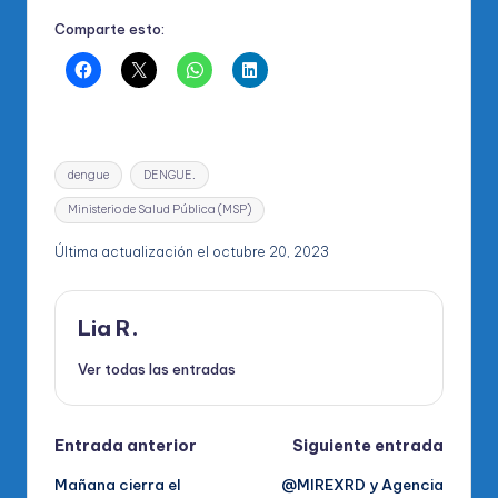
Comparte esto:
Etiquetas:
dengue
DENGUE.
Ministerio de Salud Pública (MSP)
Última actualización el octubre 20, 2023
Lia R.
Ver todas las entradas
Navegación
Entrada anterior
Siguiente entrada
Mañana cierra el
@MIREXRD y Agencia
de