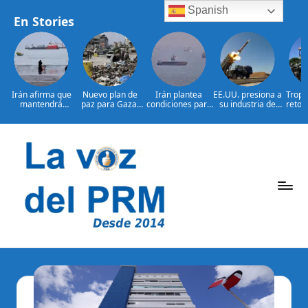
Spanish
En Stories
Irán afirma que
Nuevo plan de
Irán plantea
EE.UU. presiona a
Tropa
mantendrá
paz para Gaza:
condiciones para
su industria de
retor
bloqueo de
¿presionará EE.
reabrir el
defensa por más
bajo 
Ormuz hasta que
UU. a Israel?
estrecho de
armamento
L
Estados
Ormuz
Saltar
al
contenido
P
La
Voz
e
Del
ri
PRM