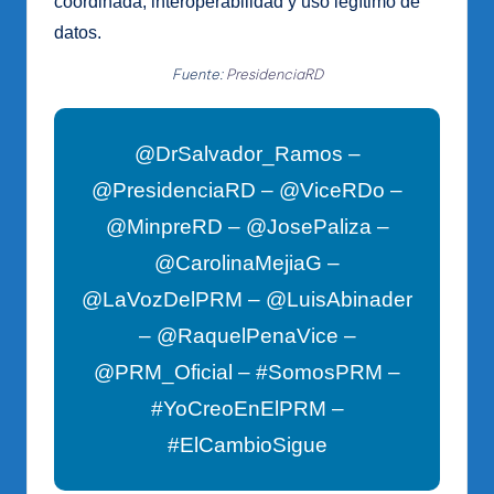
coordinada, interoperabilidad y uso legítimo de
datos.
Fuente:
PresidenciaRD
@DrSalvador_Ramos –
@PresidenciaRD – @ViceRDo –
@MinpreRD – @JosePaliza –
@CarolinaMejiaG –
@LaVozDelPRM – @LuisAbinader
– @RaquelPenaVice –
@PRM_Oficial – #SomosPRM –
#YoCreoEnElPRM –
#ElCambioSigue