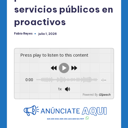
servicios públicos en
proactivos
Fabio Reyes
julio 1, 2026
Publicado
por
Press play to listen to this content
0:00
-:--
1x
Powered By
GSpeech