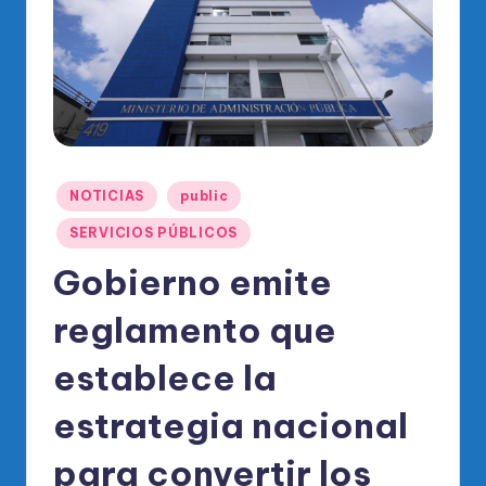
o
di
c
o
O
fi
Publicado
NOTICIAS
public
ci
en
SERVICIOS PÚBLICOS
al
Gobierno emite
d
el
reglamento que
P
establece la
R
estrategia nacional
M
para convertir los