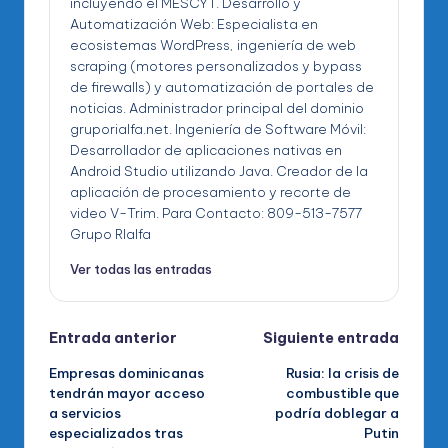
incluyendo el MESCYT. Desarrollo y
Automatización Web: Especialista en
ecosistemas WordPress, ingeniería de web
scraping (motores personalizados y bypass
de firewalls) y automatización de portales de
noticias. Administrador principal del dominio
gruporialfa.net. Ingeniería de Software Móvil:
Desarrollador de aplicaciones nativas en
Android Studio utilizando Java. Creador de la
aplicación de procesamiento y recorte de
video V-Trim. Para Contacto: 809-513-7577
Grupo RIalfa
Ver todas las entradas
Navegación
Entrada anterior
Siguiente entrada
Empresas dominicanas
Rusia: la crisis de
de
tendrán mayor acceso
combustible que
a servicios
podría doblegar a
entradas
especializados tras
Putin