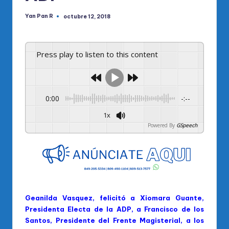
Yan Pan R
octubre 12, 2018
Publicado
por
Press play to listen to this content
0:00
-:--
1x
Powered By
GSpeech
Geanilda Vasquez, felicitó a Xiomara Guante,
Presidenta Electa de la ADP, a Francisco de los
Santos, Presidente del Frente Magisterial, a los