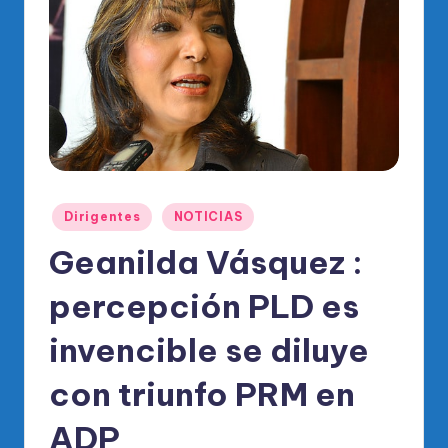
o
di
c
o
O
fi
ci
Publicado
Dirigentes
NOTICIAS
al
en
Geanilda Vásquez :
d
el
percepción PLD es
P
invencible se diluye
R
con triunfo PRM en
M
ADP