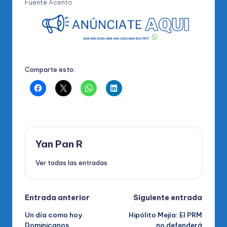
Fuente
Acento
Comparte esto:
Yan Pan R
Ver todas las entradas
Navegación
Entrada anterior
Siguiente entrada
Un día como hoy.
Hipólito Mejía: El PRM
de
Dominicanos
no defenderá