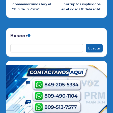
conmemoramos hoy el
corruptos implicados
entradas
“Día de la Raza”
en el caso Obdebrecht
Buscar
buscar