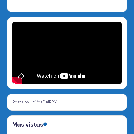
Posts by LaVozDelPRM
Mas vistas