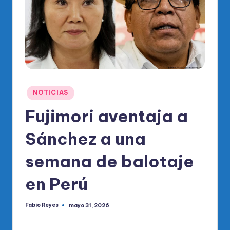
o
di
c
o
O
fi
Publicado
NOTICIAS
ci
en
Fujimori aventaja a
al
Sánchez a una
d
el
semana de balotaje
P
en Perú
R
M
Fabio Reyes
mayo 31, 2026
Publicado
por