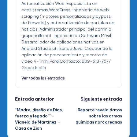
Automatización Web: Especialista en
ecosistemas WordPress, ingeniería de web
scraping (motores personalizados y bypass
de firewalls) y automatización de portales de
noticias. Administrador principal del dominio
gruporialfa.net. Ingeniería de Software Móvil:
Desarrollador de aplicaciones nativas en
Android Studio utilizando Java. Creador de la
aplicación de procesamiento y recorte de
video V-Trim. Para Contacto: 809-513-7577
Grupo RIalfa
Ver todas las entradas
Navegación
Entrada anterior
Siguiente entrada
“Madre, diseño de Dios,
Reporte revela datos
de
fuerza y legado” ´-
sobre las armas
Vianela de Martínez –
químicas norcoreanas
entradas
Casa de Zion