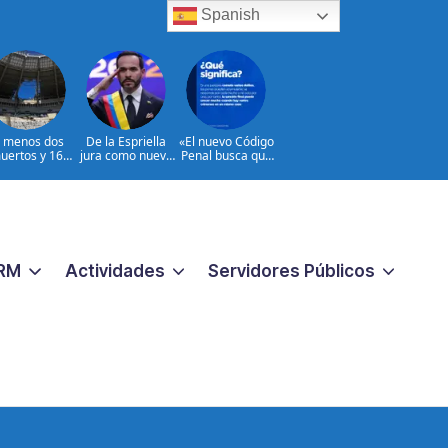
Spanish
l menos dos
De la Espriella
«El nuevo Código
uertos y 16
jura como nuevo
Penal busca que
heridos en
presidente de
los crímenes
ques rusos a
Colombia
extremos no
Ucrania
reciban una
respuesta
pequeña
«|@dpprdo
RM
Actividades
Servidores Públicos