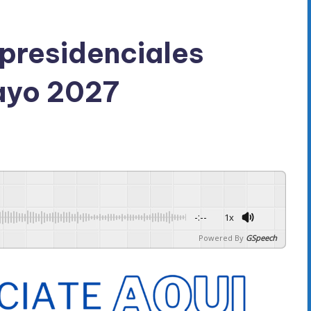
 presidenciales
mayo 2027
-:--
1x
Powered By
GSpeech