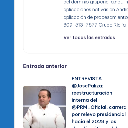
del dominio gruporialfa.net. 
aplicaciones nativas en Andro
aplicación de procesamiento
809-513-7577 Grupo RIalfa
Ver todas las entradas
Navegación
Entrada anterior
ENTREVISTA
de
@JosePaliza:
reestructuración
entradas
interna del
@PRM_Oficial, carrera
por relevo presidencial
hacia el 2028 y los