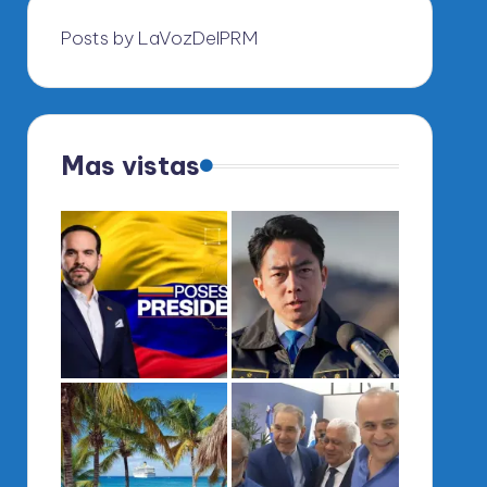
Posts by LaVozDelPRM
Mas vistas