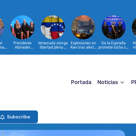
al
Presidente
Venezuela otorga
Explosiones en
De la Espriella
A
ima
Abinader
libertad plena a
Kiev tras alerta
promete lucha sin
m
concluye agenda
jueza María
por misiles
tregua al
ia
en Colombia y
Lourdes Afiuni
balísticos
narcoterrorismo
ata
sale hacia la
ara
República
ar
Dominicana tras
es
toma de posesión
de Abelardo de la
Espriella
Portada
Noticias
P
Subscribe