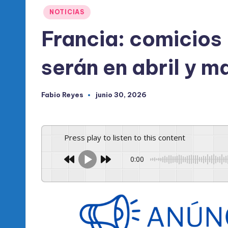
l
Publicado
NOTICIAS
d
en
Francia: comicios
e
serán en abril y 
l
P
Fabio Reyes
junio 30, 2026
Publicado
R
por
M
Press play to listen to this content
0:00