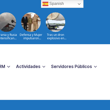
Spanish
rania y Rusia
Defensa y Mujer
Tras un dron
ntensifican
impulsaron
explosivo en
fensivas de
consulta nacional
aeropuerto,
argo alcance
con cientos de
Alemania busca
hombres
otro
militares
RM
Actividades
Servidores Públicos