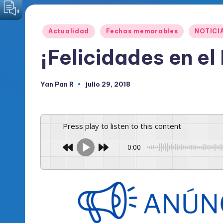
o
Publicado
Actualidad
Fechas memorables
NOTICI
d
en
¡Felicidades en el
i
c
Yan Pan R
julio 29, 2018
Publicado
por
o
O
Press play to listen to this content
fi
0:00
c
i
a