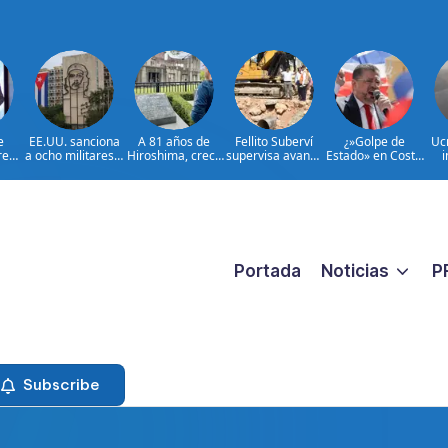
e
EE.UU. sanciona
A 81 años de
Fellito Suberví
¿»Golpe de
Uc
rega
a ocho militares y
Hiroshima, crece
supervisa avance
Estado» en Costa
i
as
cinco entidades
el temor al
de trabajos en
Rica?: la
o
les
cubanas
rearme de Japón
cañada Juan
democracia en
l
ar
Valdez y Los
juego
 de
Girasoles en el
ión,
DN
 y
 en
 del
Portada
Noticias
P
o
Subscribe