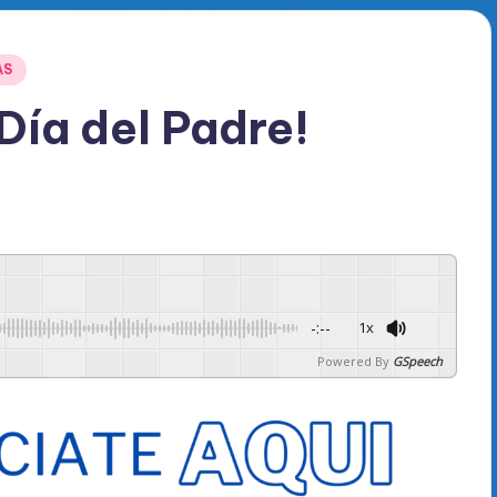
AS
 Día del Padre!
-:--
1x
Powered By
GSpeech