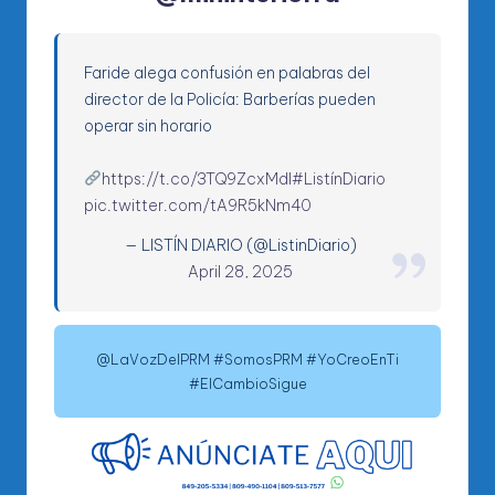
Faride alega confusión en palabras del
director de la Policía: Barberías pueden
operar sin horario
https://t.co/3TQ9ZcxMdI
#ListínDiario
pic.twitter.com/tA9R5kNm40
— LISTÍN DIARIO (@ListinDiario)
April 28, 2025
@LaVozDelPRM #SomosPRM #YoCreoEnTi
#ElCambioSigue