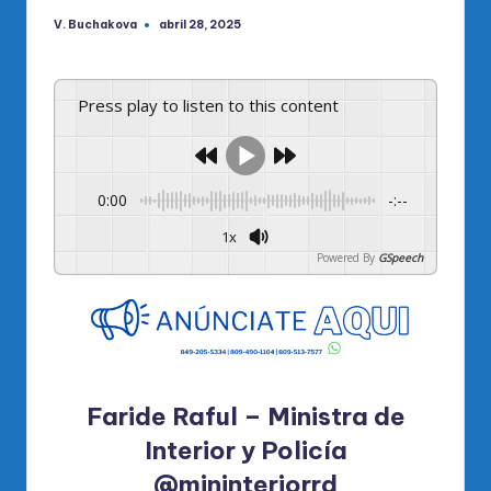
V. Buchakova
abril 28, 2025
Publicado
por
Press play to listen to this content
0:00
-:--
1x
Powered By
GSpeech
Faride Raful – Ministra de
Interior y Policía
@mininteriorrd