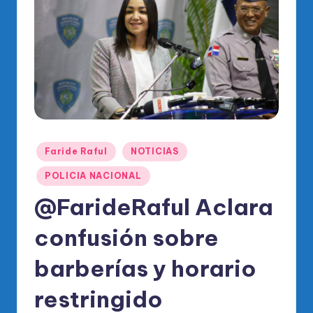
o
di
c
o
O
fi
ci
Publicado
Faride Raful
NOTICIAS
al
en
POLICIA NACIONAL
d
@FarideRaful Aclara
el
P
confusión sobre
R
barberías y horario
M
restringido