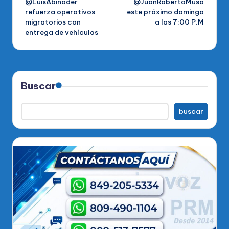
@LuisAbinader
@JuanRobertoMusa
refuerza operativos
este próximo domingo
entradas
migratorios con
a las 7:00 P.M
entrega de vehículos
Buscar
buscar