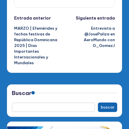
Navegación
Entrada anterior
Siguiente entrada
MARZO | Efemérides y
Entrevista a
de
fechas festivas de
@JosePaliza en
República Dominicana
AeroMundo con
entradas
2025 | Días
G_GomezJ
Importantes
Internacionales y
Mundiales
Buscar
buscar