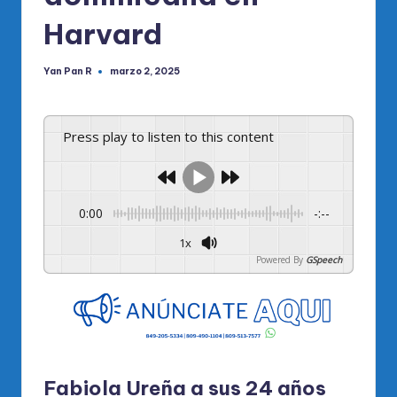
Harvard
Yan Pan R
marzo 2, 2025
Publicado
por
Press play to listen to this content
0:00
-:--
1x
Powered By
GSpeech
Fabiola Ureña a sus 24 años