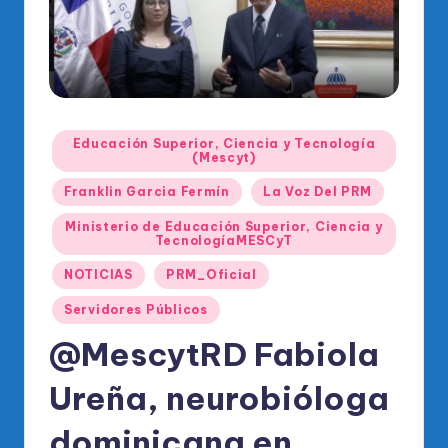
o
di
c
o
O
Publicado
Educación Superior, Ciencia y Tecnología
en
(Mescyt)
fi
Franklin Garcia Fermín
La Voz Del PRM
ci
al
Ministerio de Educación Superior, Ciencia y
TecnologíaMESCyT
d
NOTICIAS
PRM_Oficial
el
Servidores Públicos
P
@MescytRD Fabiola
R
Ureña, neurobióloga
M
dominicana en