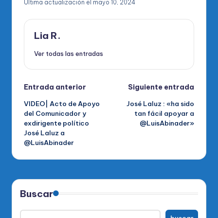
Última actualización el mayo 10, 2024
Lia R.
Ver todas las entradas
Navegación
Entrada anterior
Siguiente entrada
VIDEO| Acto de Apoyo
José Laluz : «ha sido
de
del Comunicador y
tan fácil apoyar a
exdirigente político
@LuisAbinader»
entradas
José Laluz a
@LuisAbinader
Buscar
buscar