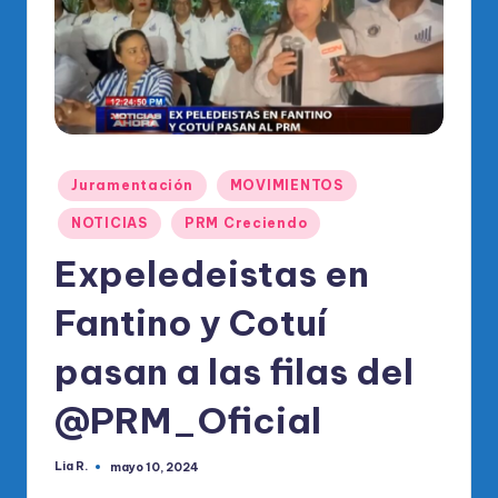
o
di
c
o
O
fi
Publicado
Juramentación
MOVIMIENTOS
en
ci
NOTICIAS
PRM Creciendo
al
Expeledeistas en
d
Fantino y Cotuí
el
pasan a las filas del
P
R
@PRM_Oficial
M
Lia R.
mayo 10, 2024
Publicado
por