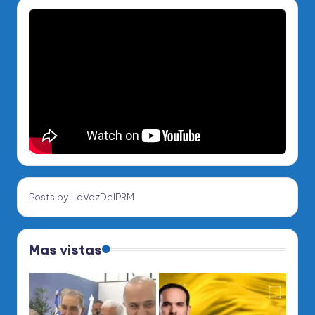
Posts by LaVozDelPRM
Mas vistas