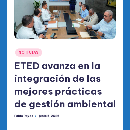
o
di
c
o
O
fi
Publicado
NOTICIAS
ci
en
ETED avanza en la
al
integración de las
d
el
mejores prácticas
P
de gestión ambiental
R
M
Fabio Reyes
junio 5, 2026
Publicado
por