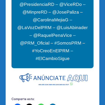
@PresidenciaRD – @ViceRDo –
@MinpreRD – @JosePaliza –
@CarolinaMejiaG –
@LaVozDelPRM – @LuisAbinader
– @RaquelPenaVice –
@PRM_Oficial – #SomosPRM –
#YoCreoEnElPRM –
#ElCambioSigue
Comparte esto: