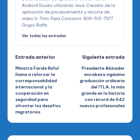
Android Studio utilizando Java. Creador de la
aplicación de procesamiento y recorte de
video V-Trim. Para Contacto: 809-513-7577
Grupo RIalfa
Ver todas las entradas
Navegación
Entrada anterior
Siguiente entrada
Ministra Faride Raful
Presidente Abinader
de
llama a reforzar la
encabeza vigésima
corresponsabilidad
graduación ordinaria
entradas
internacional y la
del ITLA, la más
cooperación en
grande en la historia
seguridad para
con récord de 642
afrontar los desafíos
nuevos profesionales
migratorios