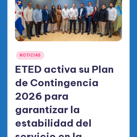
o
di
c
o
O
fi
Publicado
NOTICIAS
ci
en
ETED activa su Plan
al
de Contingencia
d
el
2026 para
P
garantizar la
R
estabilidad del
M
servicio en la