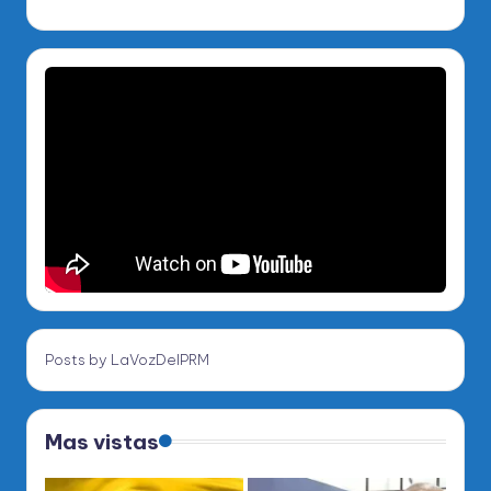
Posts by LaVozDelPRM
Mas vistas