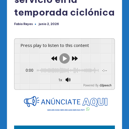
temporada ciclónica
Fabio Reyes
junio 2, 2026
Publicado
por
Press play to listen to this content
0:00
-:--
1x
Powered By
GSpeech