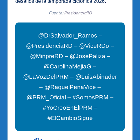
desafíos de la temporada ciclónica 2026.
Fuente:
PresidenciaRD
@DrSalvador_Ramos –
@PresidenciaRD – @ViceRDo –
@MinpreRD – @JosePaliza –
@CarolinaMejiaG –
@LaVozDelPRM – @LuisAbinader
– @RaquelPenaVice –
@PRM_Oficial – #SomosPRM –
#YoCreoEnElPRM –
#ElCambioSigue