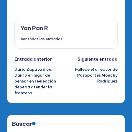
Yan Pan R
Ver todas las entradas
Navegación
Entrada anterior
Siguiente entrada
Darío Zapata dice:
Fallece el director de
de
Danilo en lugar de
Pasaportes Monchy
pensar en reelección
Rodríguez
entradas
debería atender la
frontera
Buscar