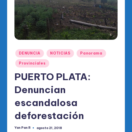
o
di
c
o
O
fi
Publicado
DENUNCIA
NOTICIAS
Panorama
ci
en
Provinciales
al
PUERTO PLATA:
d
el
Denuncian
P
escandalosa
R
deforestación
M
Yan Pan R
agosto 21, 2018
Publicado