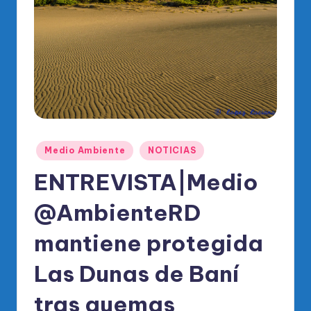
o
di
c
o
O
fi
ci
Publicado
Medio Ambiente
NOTICIAS
al
en
ENTREVISTA|Medio
d
el
@AmbienteRD
P
mantiene protegida
R
Las Dunas de Baní
M
tras quemas