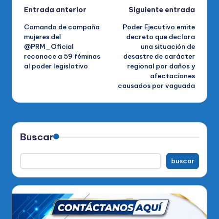
Navegación
Entrada anterior
Siguiente entrada
Comando de campaña
Poder Ejecutivo emite
de
mujeres del
decreto que declara
@PRM_Oficial
una situación de
entradas
reconoce a 59 féminas
desastre de carácter
al poder legislativo
regional por daños y
afectaciones
causados por vaguada
Buscar
buscar