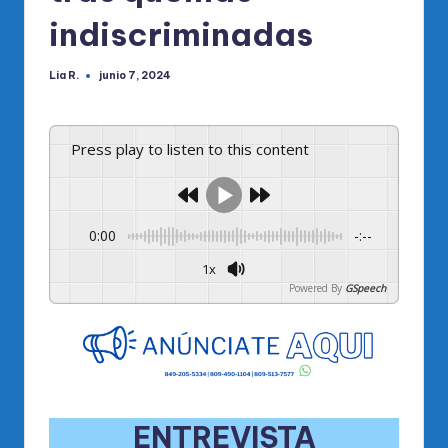
indiscriminadas
Lia R.
junio 7, 2024
Publicado
por
Press play to listen to this content
0:00
-:--
1x
Powered By
GSpeech
ENTREVISTA