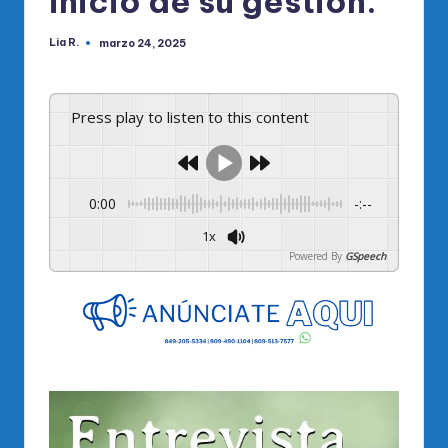
inicio de su gestión.
Lia R.
marzo 24, 2025
Publicado
por
Press play to listen to this content
0:00
-:--
1x
Powered By
GSpeech