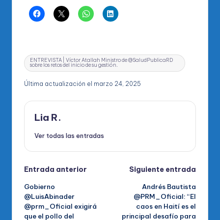
Etiquetas:
ENTREVISTA | Víctor Atallah Ministro de @SaludPublicaRD
sobre los retos del inicio de su gestión.
Última actualización el marzo 24, 2025
Lia R.
Ver todas las entradas
Navegación
Entrada anterior
Siguiente entrada
Gobierno
Andrés Bautista
de
@LuisAbinader
@PRM_Oficial: “El
@prm_Oficial exigirá
caos en Haití es el
entradas
que el pollo del
principal desafío para