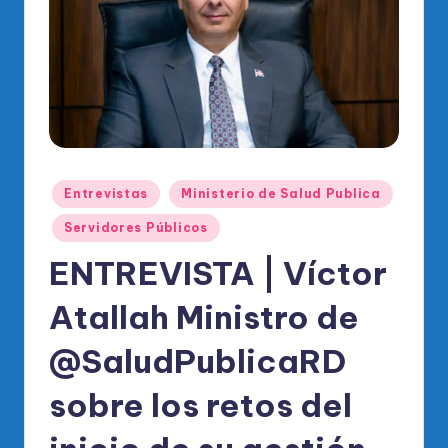
o
di
c
o
O
fi
Publicado
ci
Entrevistas
Ministerio de Salud Publica
en
al
Servidores Públicos
d
ENTREVISTA | Víctor
el
Atallah Ministro de
P
@SaludPublicaRD
R
M
sobre los retos del