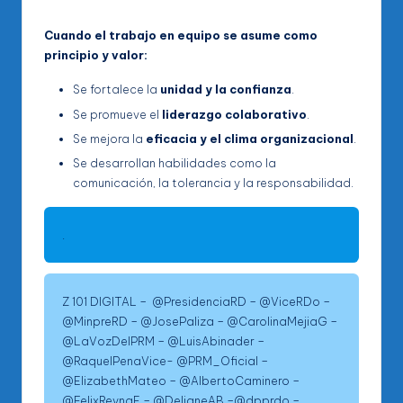
Cuando el trabajo en equipo se asume como
principio y valor:
Se fortalece la
unidad y la confianza
.
Se promueve el
liderazgo colaborativo
.
Se mejora la
eficacia y el clima organizacional
.
Se desarrollan habilidades como la
comunicación, la tolerancia y la responsabilidad.
.
Z 101 DIGITAL – @PresidenciaRD – @ViceRDo –
@MinpreRD – @JosePaliza – @CarolinaMejiaG –
@LaVozDelPRM – @LuisAbinader –
@RaquelPenaVice- @PRM_Oficial –
@ElizabethMateo – @AlbertoCaminero –
@FelixReynaE – @DeligneAB –@dpprdo –