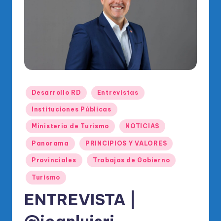
o
di
c
o
O
fi
Publicado
Desarrollo RD
Entrevistas
ci
en
Instituciones Públicas
al
Ministerio de Turismo
NOTICIAS
d
Panorama
PRINCIPIOS Y VALORES
el
P
Provinciales
Trabajos de Gobierno
R
Turismo
M
ENTREVISTA |