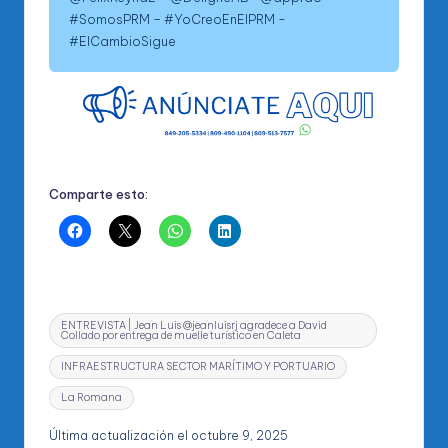
#SomosPRM – #YoCreoEnElPRM -
#ElCambioSigue
Comparte esto:
Etiquetas:
ENTREVISTA | Jean Luis @jeanluisrj agradece a David
Collado por entrega de muelle turístico en Caleta
INFRAESTRUCTURA SECTOR MARÍTIMO Y PORTUARIO
La Romana
Última actualización el octubre 9, 2025