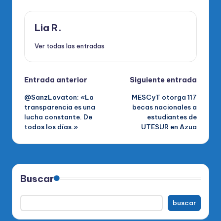
Lia R.
Ver todas las entradas
Navegación
Entrada anterior
Siguiente entrada
@SanzLovaton: «La
MESCyT otorga 117
de
transparencia es una
becas nacionales a
lucha constante. De
estudiantes de
entradas
todos los días.»
UTESUR en Azua
Buscar
buscar