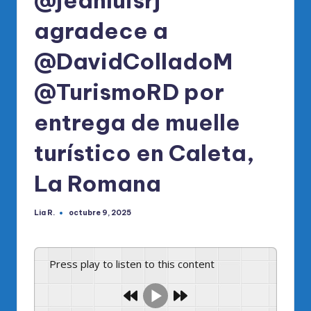
@jeanluisrj
agradece a
@DavidColladoM
@TurismoRD por
entrega de muelle
turístico en Caleta,
La Romana
Lia R.
octubre 9, 2025
Publicado
por
Press play to listen to this content