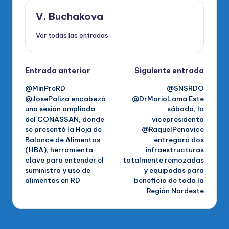
V. Buchakova
Ver todas las entradas
Navegación
Entrada anterior
Siguiente entrada
@MinPreRD
@SNSRDO
de
@JosePaliza encabezó
@DrMarioLama Este
una sesión ampliada
sábado, la
entradas
del CONASSAN, donde
vicepresidenta
se presentó la Hoja de
@RaquelPenavice
Balance de Alimentos
entregará dos
(HBA), herramienta
infraestructuras
clave para entender el
totalmente remozadas
suministro y uso de
y equipadas para
alimentos en RD
beneficio de toda la
Región Nordeste