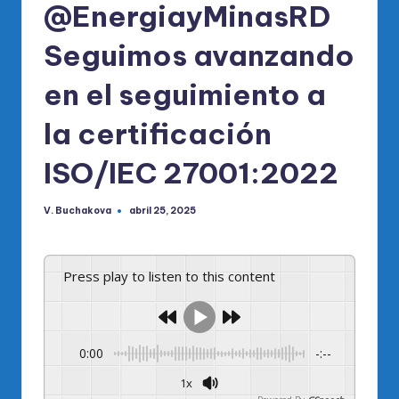
@EnergiayMinasRD
Seguimos avanzando
en el seguimiento a
la certificación
ISO/IEC 27001:2022
V. Buchakova
abril 25, 2025
Publicado
por
Press play to listen to this content
0:00
-:--
1x