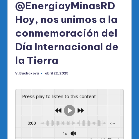
@EnergiayMinasRD
Hoy, nos unimos a la
conmemoración del
Día Internacional de
la Tierra
V. Buchakova
abril 22, 2025
Publicado
por
Press play to listen to this content
0:00
-:--
1x