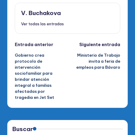
V. Buchakova
Ver todas las entradas
Navegación
Entrada anterior
Siguiente entrada
Gobierno crea
Ministerio de Trabajo
de
protocolo de
invita a feria de
intervención
empleos para Bávaro
entradas
sociofamiliar para
brindar atención
integral a familias
afectadas por
tragedia en Jet Set
Buscar