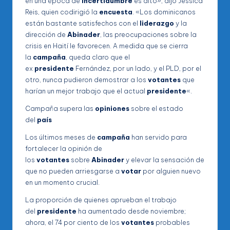
en una época de
incertidumbre
es alto», dijo Jessica
Reis, quien codirigió la
encuesta
. «Los dominicanos
están bastante satisfechos con el
liderazgo
y la
dirección de
Abinader
, las preocupaciones sobre la
crisis en Haití le favorecen. A medida que se cierra
la
campaña
, queda claro que el
ex
presidente
Fernández, por un lado, y el PLD, por el
otro, nunca pudieron demostrar a los
votantes
que
harían un mejor trabajo que el actual
presidente
«.
Campaña supera las
opiniones
sobre el estado
del
país
Los últimos meses de
campaña
han servido para
fortalecer la opinión de
los
votantes
sobre
Abinader
y elevar la sensación de
que no pueden arriesgarse a
votar
por alguien nuevo
en un momento crucial.
La proporción de quienes aprueban el trabajo
del
presidente
ha aumentado desde noviembre;
ahora, el 74 por ciento de los
votantes
probables