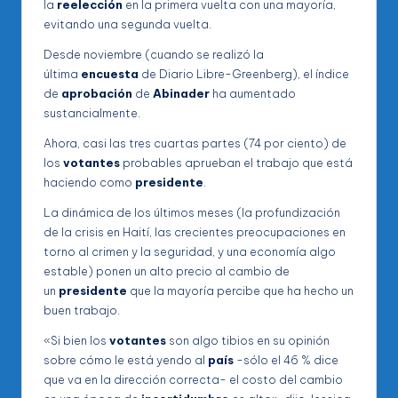
la
reelección
en la primera vuelta con una mayoría,
evitando una segunda vuelta.
Desde noviembre (cuando se realizó la
última
encuesta
de Diario Libre-Greenberg), el índice
de
aprobación
de
Abinader
ha aumentado
sustancialmente.
Ahora, casi las tres cuartas partes (74 por ciento) de
los
votantes
probables aprueban el trabajo que está
haciendo como
presidente
.
La dinámica de los últimos meses (la profundización
de la crisis en Haití, las crecientes preocupaciones en
torno al crimen y la seguridad, y una economía algo
estable) ponen un alto precio al cambio de
un
presidente
que la mayoría percibe que ha hecho un
buen trabajo.
«Si bien los
votantes
son algo tibios en su opinión
sobre cómo le está yendo al
país
-sólo el 46 % dice
que va en la dirección correcta- el costo del cambio