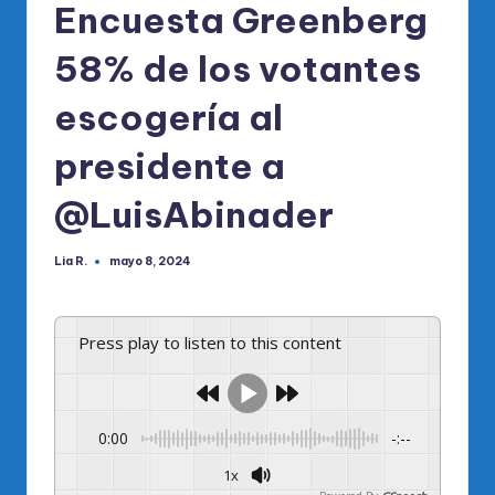
Encuesta Greenberg
58% de los votantes
escogería al
presidente a
@LuisAbinader
Lia R.
mayo 8, 2024
Publicado
por
Press play to listen to this content
0:00
-:--
1x