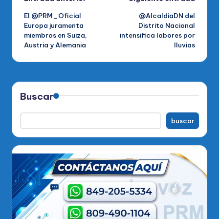
Navegación
El @PRM_Oficial
@AlcaldiaDN del
de
Europa juramenta
Distrito Nacional
miembros en Suiza,
intensifica labores por
entradas
Austria y Alemania
lluvias
Buscar
buscar