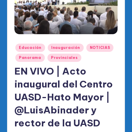
o
di
c
o
O
Publicado
fi
Educación
Inauguración
NOTICIAS
en
ci
Panorama
Provinciales
al
EN VIVO | Acto
d
inaugural del Centro
el
UASD-Hato Mayor |
P
R
@LuisAbinader y
M
rector de la UASD