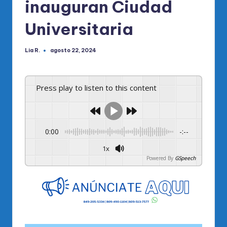
inauguran Ciudad
Universitaria
Lia R.
agosto 22, 2024
Publicado
por
Press play to listen to this content
0:00
-:--
1x
Powered By
GSpeech