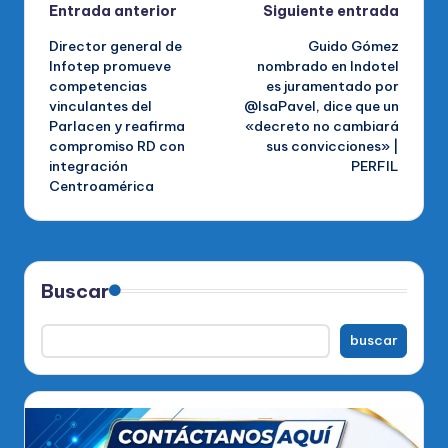
Navegación
Entrada anterior
Siguiente entrada
Director general de
Guido Gómez
de
Infotep promueve
nombrado en Indotel
competencias
es juramentado por
entradas
vinculantes del
@IsaPavel, dice que un
Parlacen y reafirma
«decreto no cambiará
compromiso RD con
sus convicciones» |
integración
PERFIL
Centroamérica
Buscar
buscar