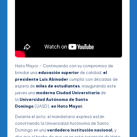
Hato Mayor.- Continuando con su compromiso de
brindar una
educación superior
de calidad,
el
presidente Luis Abinader
cumplió con décadas de
espera de
miles de estudiantes
, inaugurando este
jueves una
moderna Ciudad Universitaria
de
la
Universidad Autónoma de Santo
Domingo
(UASD),
en Hato Mayor.
Durante el acto, el mandatario expresó están
convirtiendo la Universidad Autónoma de Santo
Domingo en una
verdadera institución nacional,
y
dijo que el hecho de que ya en esta extensión de Hato