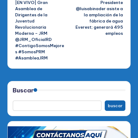
|EN VIVO| Gran
Presidente
de
Asamblea de
@luisabinader asiste a
Dirigentes de la
la ampliación de la
entradas
Juventud
fábrica de agua
Revolucionaria
Everest; generará 495
Moderna – JRM
empleos
@JRM_OficialRD
#ContigoSomosMejore
s #SomosPRM
#AsambleaJRM
Buscar
buscar