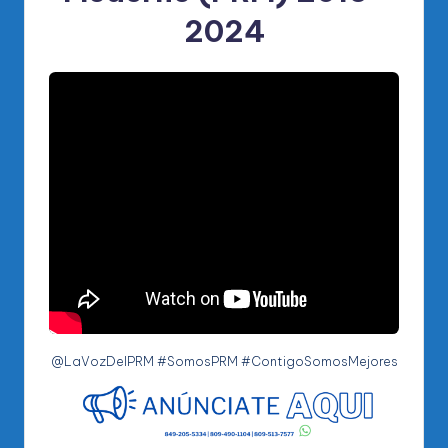
2024
@LaVozDelPRM #SomosPRM #ContigoSomosMejores