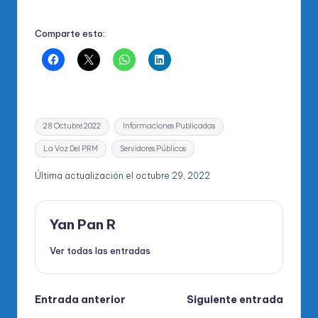
Comparte esto:
Etiquetas:
28 Octubre 2022
Informaciones Publicadas
La Voz Del PRM
Servidores Públicos
Última actualización el octubre 29, 2022
Yan Pan R
Ver todas las entradas
Navegación
Entrada anterior
Siguiente entrada