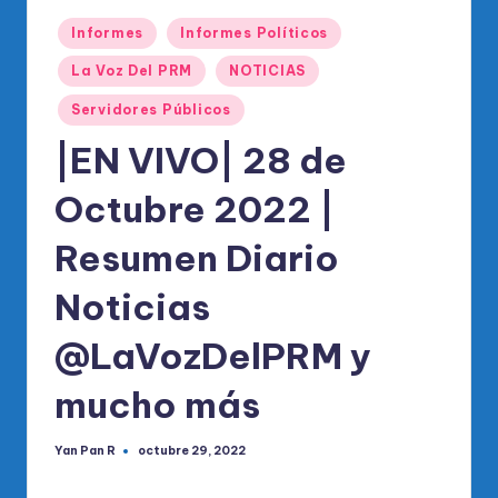
o
Publicado
di
Informes
Informes Políticos
en
c
La Voz Del PRM
NOTICIAS
o
Servidores Públicos
O
|EN VIVO| 28 de
fi
Octubre 2022 |
ci
Resumen Diario
al
d
Noticias
el
@LaVozDelPRM y
P
mucho más
R
M
Yan Pan R
octubre 29, 2022
Publicado
por