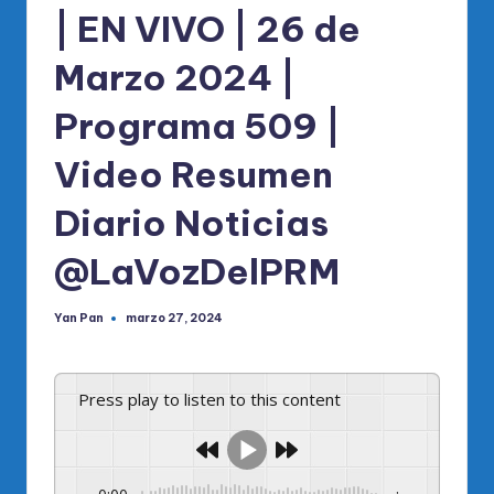
| EN VIVO | 26 de
Marzo 2024 |
Programa 509 |
Video Resumen
Diario Noticias
@LaVozDelPRM
Yan Pan
marzo 27, 2024
Publicado
por
Press play to listen to this content