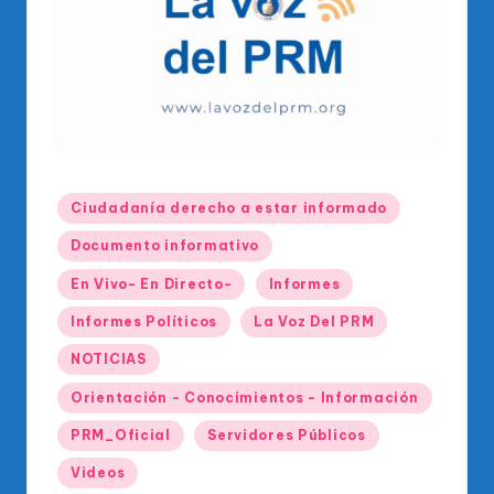
o
di
c
o
O
fi
Publicado
Ciudadanía derecho a estar informado
ci
en
Documento informativo
al
En Vivo- En Directo-
Informes
d
Informes Políticos
La Voz Del PRM
el
P
NOTICIAS
R
Orientación - Conocimientos - Información
M
PRM_Oficial
Servidores Públicos
Videos