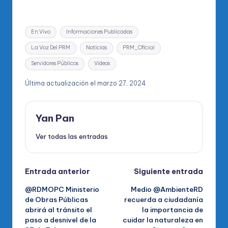
Etiquetas:
En Vivo
Informaciones Publicadas
La Voz Del PRM
Noticias
PRM_Oficial
Servidores Públicos
Videos
Última actualización el marzo 27, 2024
Yan Pan
Ver todas las entradas
Navegación
Entrada anterior
Siguiente entrada
@RDMOPC Ministerio
Medio @AmbienteRD
de
de Obras Públicas
recuerda a ciudadanía
abrirá al tránsito el
la importancia de
entradas
paso a desnivel de la
cuidar la naturaleza en