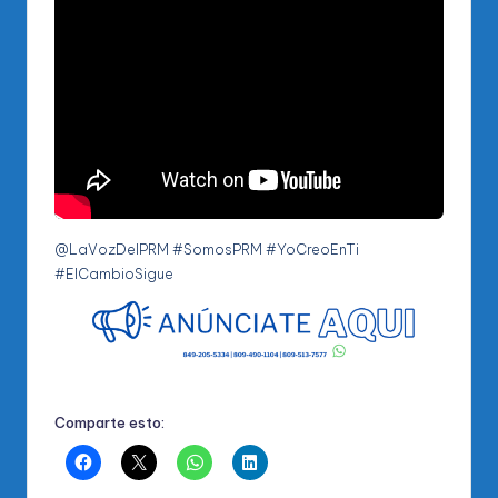
@LaVozDelPRM #SomosPRM #YoCreoEnTi
#ElCambioSigue
Comparte esto: