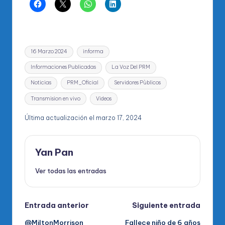
Etiquetas:
16 Marzo 2024
informa
Informaciones Publicadas
La Voz Del PRM
Noticias
PRM_Oficial
Servidores Pùblicos
Transmision en vivo
Videos
Última actualización el marzo 17, 2024
Yan Pan
Ver todas las entradas
Navegación
Entrada anterior
Siguiente entrada
@MiltonMorrison
Fallece niño de 6 años