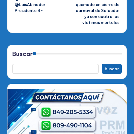
de
@LuisAbinader
quemado en cierre de
Presidente 4+
carnaval de Salcedo:
entradas
ya son cuatro las
víctimas mortales
Buscar
buscar