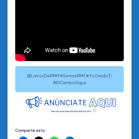
@LaVozDelPRM #SomosPRM #YoCreoEnTi
#ElCambioSigue
Comparte esto: