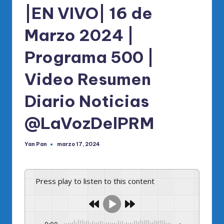
|EN VIVO| 16 de
Marzo 2024 |
Programa 500 |
Video Resumen
Diario Noticias
@LaVozDelPRM
Yan Pan
marzo 17, 2024
Publicado
por
Press play to listen to this content