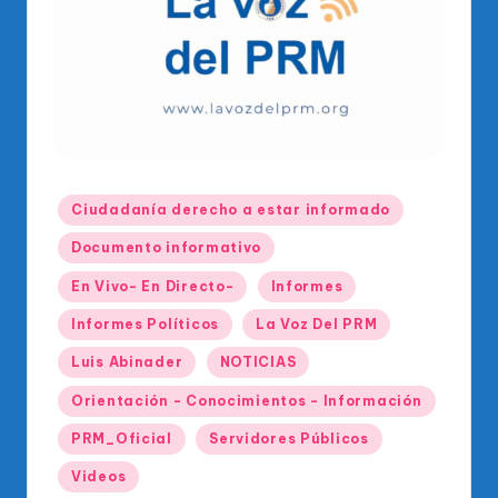
o
di
c
o
O
fi
Publicado
Ciudadanía derecho a estar informado
ci
en
Documento informativo
al
En Vivo- En Directo-
Informes
d
Informes Políticos
La Voz Del PRM
el
P
Luis Abinader
NOTICIAS
R
Orientación - Conocimientos - Información
M
PRM_Oficial
Servidores Públicos
Videos