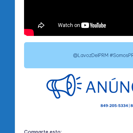
@LavozDelPRM #SomosPRM
Comparte esto: