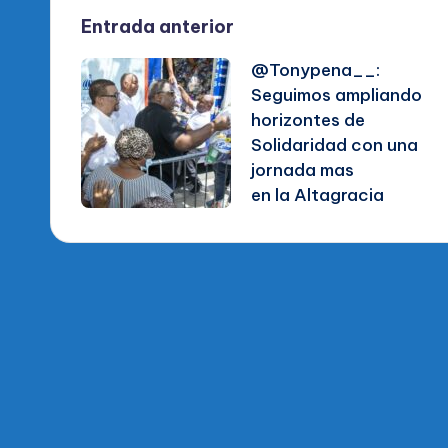
Navegación
Entrada anterior
@Tonypena__:
de
Seguimos ampliando
horizontes de
entradas
Solidaridad con una
jornada mas
en la Altagracia