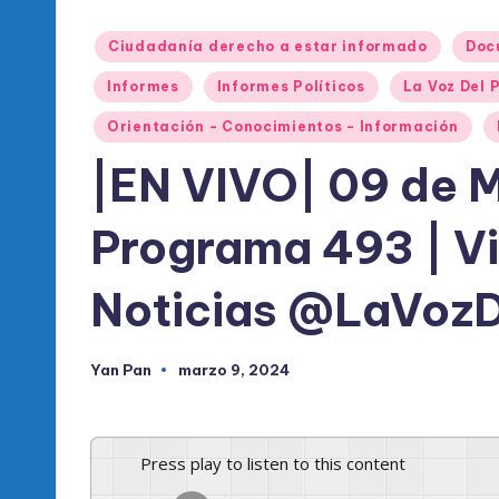
l
Publicado
d
Ciudadanía derecho a estar informado
Doc
en
Informes
Informes Políticos
La Voz Del 
e
Orientación - Conocimientos - Información
l
|EN VIVO| 09 de 
P
Programa 493 | V
R
M
Noticias @LaVoz
Yan Pan
marzo 9, 2024
Publicado
por
Press play to listen to this content