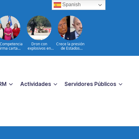
Spanish
Competencia
Dron con
Crece la presión
firma carta
explosivos en
de Estados
promiso para
Leipzig: hechos e
Unidos sobre
ener el Sello
interrogantes
Brasil
gualando RD
ra el Sector
Público
RM
Actividades
Servidores Públicos