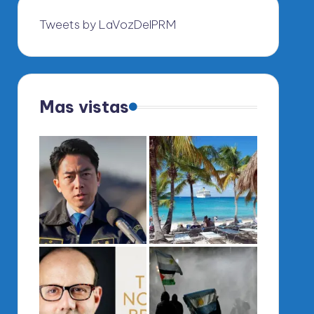
Tweets by LaVozDelPRM
Mas vistas