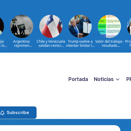
jía
Argentina:
Chile y Venezuela
Trump vuelve a
Valor del trabajo-
Pro
 lo
reprimen
validan reinicio
intentar limitar la
resultado
 el
protesta contra
de relaciones
ciudadanía por
CONSTANTE
com
 del
proyecto sobre
consulares
nacimiento
CERCANO A LA
obt
e|
propiedad
GENTE frente a
I
TA
las aspiraciones
pa
PERSONALES
Portada
Noticias
P
Subscribe