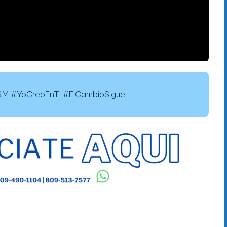
 #YoCreoEnTi #ElCambioSigue