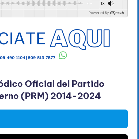
-:--
1x
Powered By
GSpeech
ódico Oficial del Partido
derno (PRM) 2014-2024