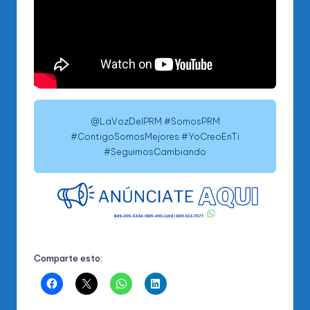
@LaVozDelPRM #SomosPRM
#ContigoSomosMejores #YoCreoEnTi
#SeguimosCambiando
Comparte esto: