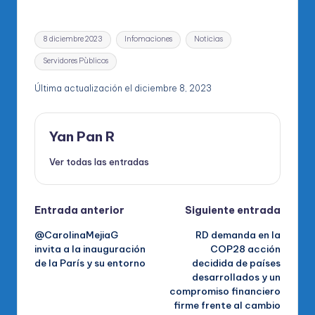
Etiquetas:
8 diciembre 2023
Infomaciones
Noticias
Servidores Pùblicos
Última actualización el diciembre 8, 2023
Yan Pan R
Ver todas las entradas
Navegación
Entrada anterior
Siguiente entrada
@CarolinaMejiaG
RD demanda en la
de
invita a la inauguración
COP28 acción
de la París y su entorno
decidida de países
entradas
desarrollados y un
compromiso financiero
firme frente al cambio