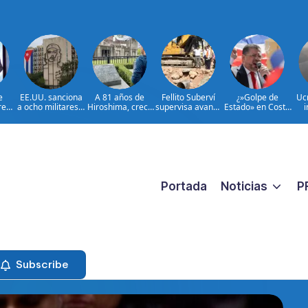
e
EE.UU. sanciona
A 81 años de
Fellito Suberví
¿»Golpe de
Uc
rega
a ocho militares y
Hiroshima, crece
supervisa avance
Estado» en Costa
i
as
cinco entidades
el temor al
de trabajos en
Rica?: la
o
les
cubanas
rearme de Japón
cañada Juan
democracia en
l
ar
Valdez y Los
juego
 de
Girasoles en el
ión,
DN
 y
 en
 del
Portada
Noticias
P
o
Subscribe