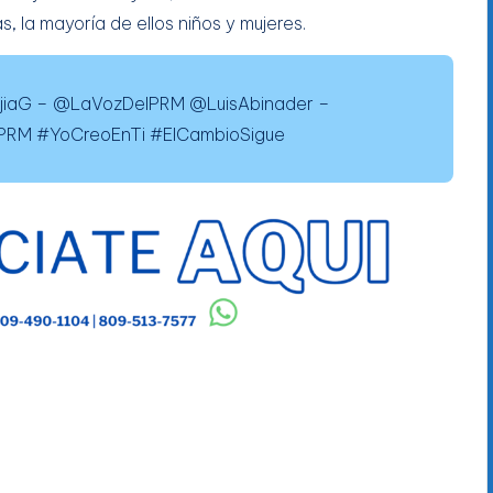
 la mayoría de ellos niños y mujeres.
ejiaG – @LaVozDelPRM @LuisAbinader –
RM #YoCreoEnTi #ElCambioSigue