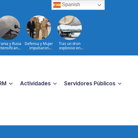
Spanish
rania y Rusia
Defensa y Mujer
Tras un dron
ntensifican
impulsaron
explosivo en
fensivas de
consulta nacional
aeropuerto,
argo alcance
con cientos de
Alemania busca
hombres
otro
militares
RM
Actividades
Servidores Públicos