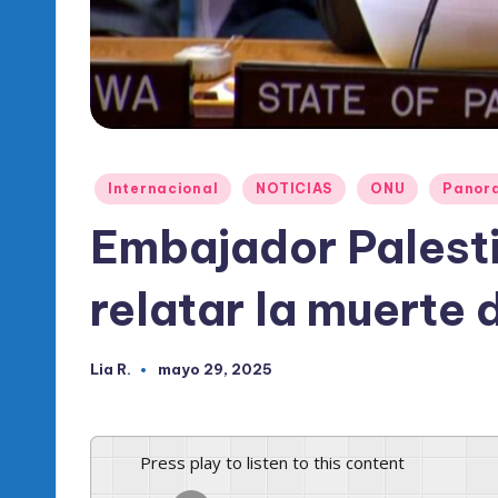
l
d
e
l
P
Publicado
Internacional
NOTICIAS
ONU
Panor
en
Embajador Palesti
R
M
relatar la muerte 
Lia R.
mayo 29, 2025
Publicado
por
Press play to listen to this content