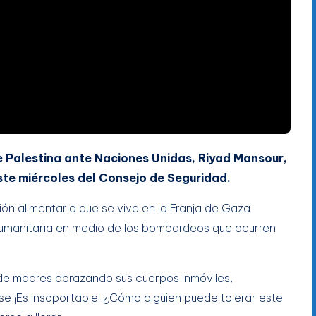
e Palestina ante Naciones Unidas, Riyad Mansour,
este miércoles del Consejo de Seguridad.
ión alimentaria que se vive en la Franja de Gaza
 humanitaria en medio de los bombardeos que ocurren
de madres abrazando sus cuerpos inmóviles,
se ¡Es insoportable! ¿Cómo alguien puede tolerar este