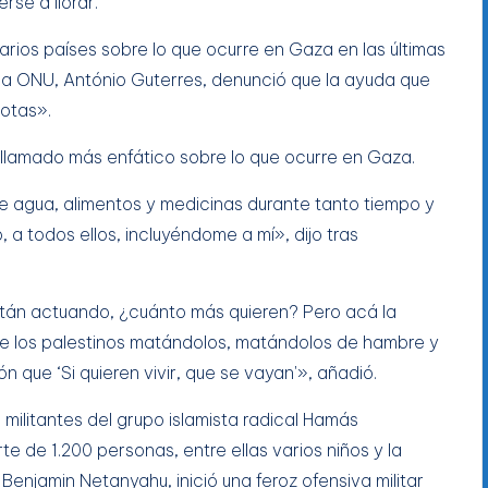
rse a llorar.
arios países sobre lo que ocurre en Gaza en las últimas
la ONU, António Guterres, denunció que la ayuda que
gotas».
 llamado más enfático sobre lo que ocurre en Gaza.
e agua, alimentos y medicinas durante tanto tiempo y
, a todos ellos, incluyéndome a mí», dijo tras
están actuando, ¿cuánto más quieren? Pero acá la
 los palestinos matándolos, matándolos de hambre y
que ‘Si quieren vivir, que se vayan'», añadió.
ilitantes del grupo islamista radical Hamás
te de 1.200 personas, entre ellas varios niños y la
Benjamin Netanyahu, inició una feroz ofensiva militar