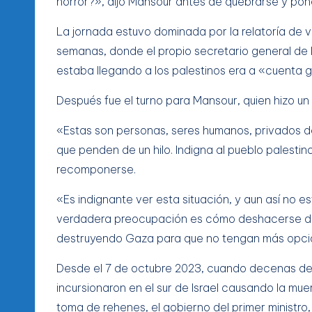
horror?», dijo Mansour antes de quebrarse y pone
La jornada estuvo dominada por la relatoría de v
semanas, donde el propio secretario general de 
estaba llegando a los palestinos era a «cuenta 
Después fue el turno para Mansour, quien hizo un
«Estas son personas, seres humanos, privados d
que penden de un hilo. Indigna al pueblo palestino
recomponerse.
«Es indignante ver esta situación, y aun así no 
verdadera preocupación es cómo deshacerse de
destruyendo Gaza para que no tengan más opción 
Desde el 7 de octubre 2023, cuando decenas de m
incursionaron en el sur de Israel causando la muer
toma de rehenes, el gobierno del primer ministro, 