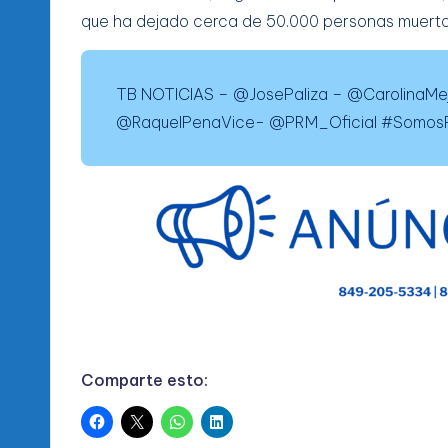
que ha dejado cerca de 50.000 personas muertas,
TB NOTICIAS – @JosePaliza – @CarolinaM
@RaquelPenaVice- @PRM_Oficial #SomosP
Comparte esto: