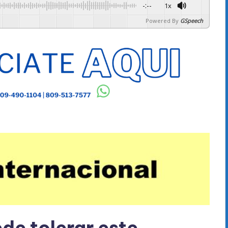
-:--
1x
Powered By
GSpeech
de tolerar este