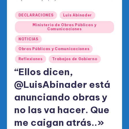
o
di
Publicado
DECLARACIONES
Luis Abinader
c
en
Ministerio de Obras Públicas y
o
Comunicaciones
O
NOTICIAS
fi
Obras Públicas y Comunicaciones
ci
Reflexiones
Trabajos de Gobierno
al
“Ellos dicen,
d
@LuisAbinader está
el
P
anunciando obras y
R
no las va hacer. Que
M
me caigan atrás..»