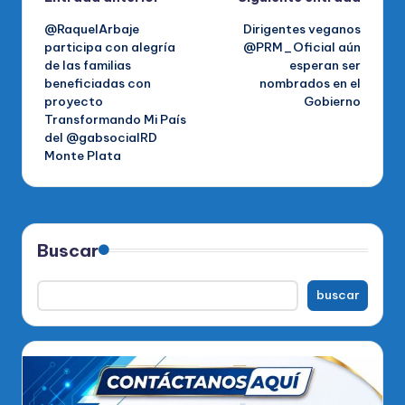
Navegación
@RaquelArbaje
Dirigentes veganos
de
participa con alegría
@PRM_Oficial aún
de las familias
esperan ser
entradas
beneficiadas con
nombrados en el
proyecto
Gobierno
Transformando Mi País
del @gabsocialRD
Monte Plata
Buscar
buscar