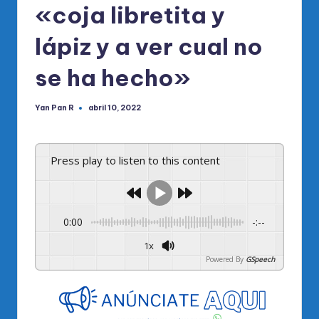
«coja libretita y
lápiz y a ver cual no
se ha hecho»
Yan Pan R
abril 10, 2022
Publicado
por
Press play to listen to this content
0:00
-:--
1x
Powered By
GSpeech