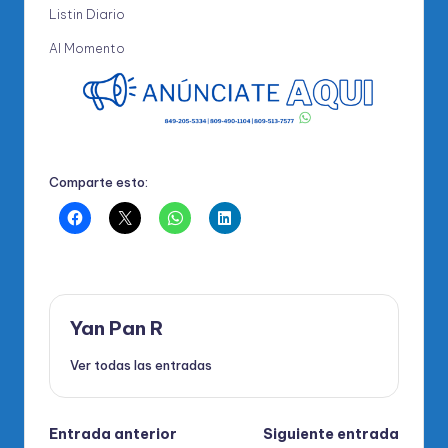
Listin Diario
Al Momento
Comparte esto:
Yan Pan R
Ver todas las entradas
Navegación
Entrada anterior
Siguiente entrada