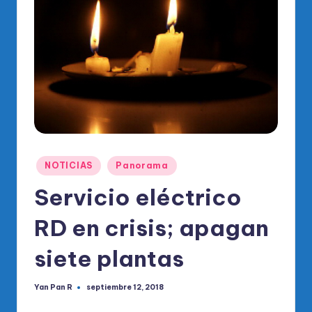
o
di
c
o
O
fi
ci
al
Publicado
NOTICIAS
Panorama
en
d
Servicio eléctrico
el
RD en crisis; apagan
P
R
siete plantas
M
Yan Pan R
septiembre 12, 2018
Publicado
por